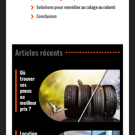
Solutions pour remédier au calage au ralenti
Conclusion
Articles récents​
Où
trouver
ses
pneus
au
meilleur
prix ?
Location