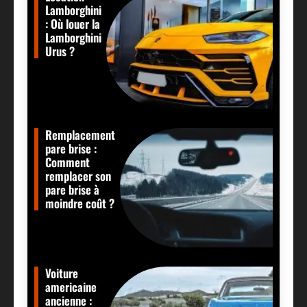
Lamborghini
: Où louer la
Lamborghini
Urus ?
Remplacement
pare brise :
Comment
remplacer son
pare brise à
moindre coût ?
Voiture
americaine
ancienne :