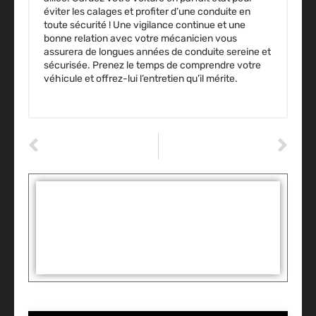
éviter les calages et profiter d’une conduite en
toute sécurité ! Une vigilance continue et une
bonne relation avec votre mécanicien vous
assurera de longues années de conduite sereine et
sécurisée. Prenez le temps de comprendre votre
véhicule et offrez-lui l’entretien qu’il mérite.
ARTICLE PRÉCÉDENT
ARTICLE SUIVANT
Les dangers d’un trop-plein de liquide de refroidissement pour votre moteur
Peter Miles : l’homme derrière le volant qui redéfinit la course automobile
Tags :
Partager: