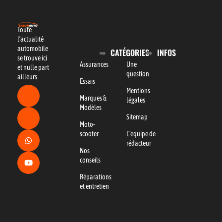
Toute
l’actualité
automobile
CATÉGORIES
INFOS
se trouve ici
Assurances
Une
et nulle part
question
ailleurs.
Essais
Mentions
Marques &
légales
Modèles
Sitemap
Moto-
scooter
L"equipe de
rédacteur
Nos
conseils
Réparations
et entretien