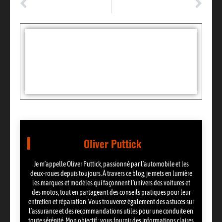
Où se trouve le filtre à particules : l’emplacement précis à connaître ?
Courroie de distribution : les signes pour savoir si l’entretien est fait ?
Tags :
Partager:
Oliver Puttick
Je m’appelle Oliver Puttick, passionné par l’automobile et les
deux-roues depuis toujours. À travers ce blog, je mets en lumière
les marques et modèles qui façonnent l’univers des voitures et
des motos, tout en partageant des conseils pratiques pour leur
entretien et réparation. Vous trouverez également des astuces sur
l’assurance et des recommandations utiles pour une conduite en
toute sérénité. Mon objectif : vous fournir des informations claires