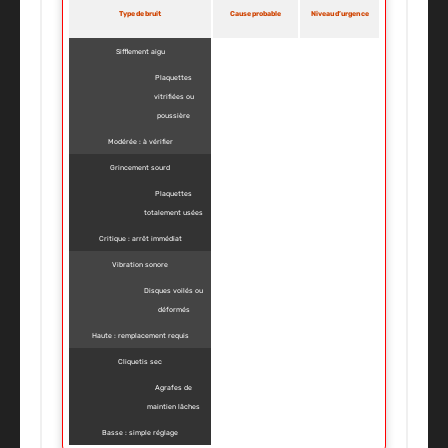
Type de bruit
Cause probable
Niveau d’urgence
Sifflement aigu
Plaquettes
vitrifiées ou
poussière
Modérée : à vérifier
Grincement sourd
Plaquettes
totalement usées
Critique : arrêt immédiat
Vibration sonore
Disques voilés ou
déformés
Haute : remplacement requis
Cliquetis sec
Agrafes de
maintien lâches
Basse : simple réglage