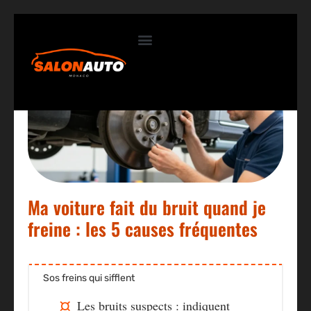
Contactez-nous
Ma voiture fait du bruit quand je
freine : les 5 causes fréquentes
Sos freins qui sifflent
Les bruits suspects
: indiquent