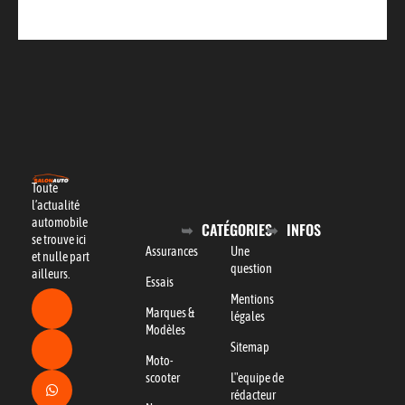
Toute
l’actualité
automobile
CATÉGORIES
INFOS
se trouve ici
Assurances
Une
et nulle part
question
ailleurs.
Essais
Mentions
Marques &
légales
Modèles
Sitemap
Moto-
scooter
L"equipe de
rédacteur