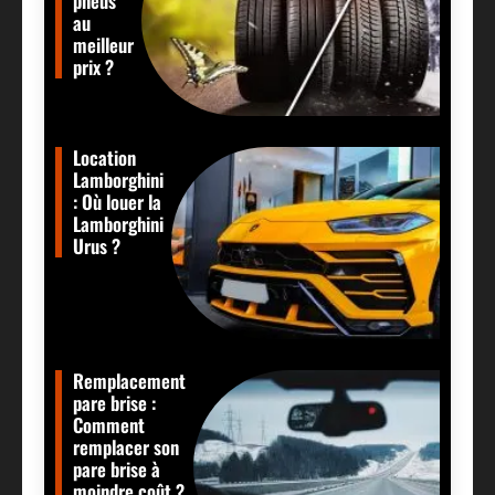
pneus
au
meilleur
prix ?
Location
Lamborghini
: Où louer la
Lamborghini
Urus ?
Remplacement
pare brise :
Comment
remplacer son
pare brise à
moindre coût ?