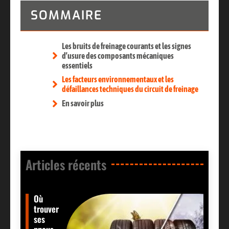
SOMMAIRE
Les bruits de freinage courants et les signes
d’usure des composants mécaniques
essentiels
Les facteurs environnementaux et les
défaillances techniques du circuit de freinage
En savoir plus
Articles récents​
Où
trouver
ses