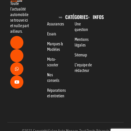
Toute
l’actualité
automobile
CATÉGORIES
INFOS
se trouve ici
Assurances
Une
et nulle part
question
ailleurs.
Essais
Mentions
Marques &
légales
Modèles
Sitemap
Moto-
scooter
L"equipe de
rédacteur
Nos
conseils
Réparations
et entretien
©2021 Copyright Salon Auto Monaco. Tout Droits Réservés