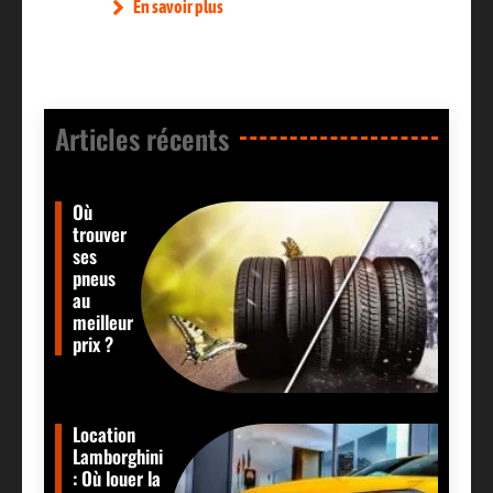
En savoir plus
Articles récents​
Où
trouver
ses
pneus
au
meilleur
prix ?
Location
Lamborghini
: Où louer la