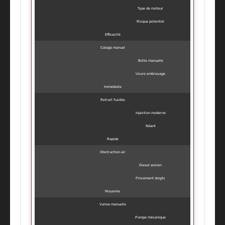
Type de moteur
Risque potentiel
Efficacité
Calage manuel
Boîte manuelle
Usure embrayage
Immédiate
Retrait fusible
Injection moderne
Néant
Rapide
Obstruction air
Diesel ancien
Pincement doigts
Moyenne
Vanne manuelle
Pompe mécanique