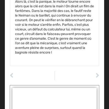
Alors là, c’est la panique, le moteur tourne encore
alors que la clé est dans la main ! On dirait un film de
fantômes. Dans la majorité des cas, le fautif reste
le Neiman ou le barillet, qui continue à envoyer du
courant. On peut le vérifier en le débranchant pour
voir si le moteur s’arrête enfin. Parfois, c’est plus
vicieux, un défaut du calculateur lui, même ou un
court, circuit dans le faisceau peuvent provoquer
ce genre d’anomalie. C’est le genre de moment où
l’on se dit que la mécanique, c’est vraiment une
aventure pleine de surprises, surtout quand la
bagnole résiste encore !
ARTICLE PRÉCÉDENT
ARTICLE SUIVANT
Voiture qui klaxonne quand on la ferme : la méthode de désactivation
Comment ajouter de l’huile moteur : la technique pour éviter les erreurs ?
Tags :
Partager: