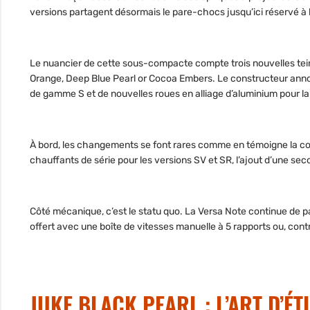
versions partagent désormais le pare-chocs jusqu’ici réservé à 
Le nuancier de cette sous-compacte compte trois nouvelles tein
Orange, Deep Blue Pearl or Cocoa Embers. Le constructeur annon
de gamme S et de nouvelles roues en alliage d’aluminium pour
À bord, les changements se font rares comme en témoigne la cou
chauffants de série pour les versions SV et SR, l’ajout d’une se
Côté mécanique, c’est le statu quo. La Versa Note continue de par
offert avec une boîte de vitesses manuelle à 5 rapports ou, con
JUKE BLACK PEARL : L’ART D’É