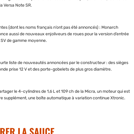
la Versa Note SR.
tes (dont les noms français n’ont pas été annoncés) : Monarch
ce aussi de nouveaux enjoliveurs de roues pour la version d’entrée
 la SV de gamme moyenne.
rte liste de nouveautés annoncées par le constructeur : des sièges
conde prise 12 V et des porte-gobelets de plus gros diamètre.
tager le 4-cylindres de 1,6 L et 109 ch de la Micra, un moteur qui est
tre supplément, une boîte automatique à variation continue Xtronic.
TIRER LA SAUCE