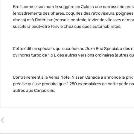
Bref, comme son nom le suggère ce Juke a une carrosserie presq
(encadrements des phares, coquilles des rétroviseurs, poignées d
chocs) et à l’intérieur (console centrale, levier de vitesses et mo
suscitera peut-être l’envie chez quelques automobilistes.
Cette édition spéciale, qui succède au Juke Red Special, a des ro
cylindres turbo de 1,6 L des autres versions ordinaires (autres q
Contrairement à la Versa Note, Nissan Canada a annoncé le prix 
précise qu’il ne produira que 1 250 exemplaires de cette perle noi
autres aux Canadiens.
ARTICLE PRÉCÉDENT
La Ferrari Purosangue : un SUV de luxe