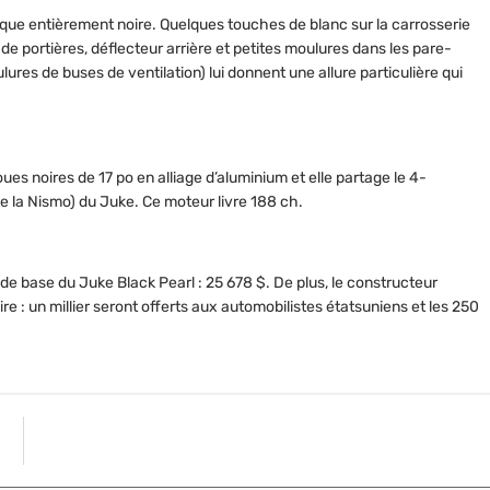
ue entièrement noire. Quelques touches de blanc sur la carrosserie
e portières, déflecteur arrière et petites moulures dans les pare-
ulures de buses de ventilation) lui donnent une allure particulière qui
ues noires de 17 po en alliage d’aluminium et elle partage le 4-
ue la Nismo) du Juke. Ce moteur livre 188 ch.
de base du Juke Black Pearl : 25 678 $. De plus, le constructeur
re : un millier seront offerts aux automobilistes étatsuniens et les 250
ARTICLE S
9 raisons d’acheter un van 