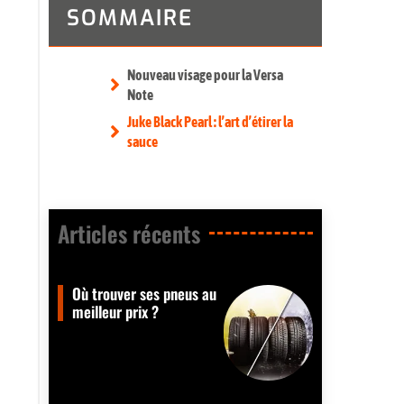
SOMMAIRE
Nouveau visage pour la Versa
Note
Juke Black Pearl : l’art d’étirer la
sauce
Articles récents​
Où trouver ses pneus au
meilleur prix ?