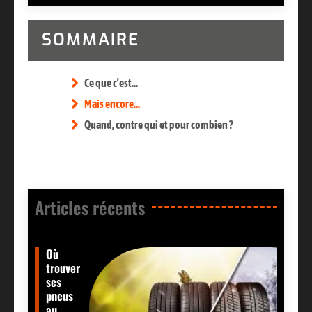
SOMMAIRE
Ce que c’est…
Mais encore…
Quand, contre qui et pour combien ?
Articles récents​
Où
trouver
ses
pneus
au