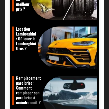
meilleur
prix ?
Location
Lamborghini
: Où louer la
Lamborghini
Urus ?
Remplacement
pare brise :
Comment
remplacer son
pare brise à
moindre coût ?