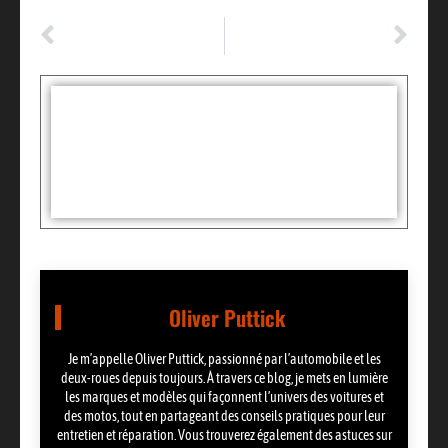
ARTICLE PRÉCÉDENT
ARTICLE SUIVANT
Le financement moto adapté à vos besoins: le crédit moto
Le covering complet de voiture : prix, utilisation et entretien
Tags :
Partager:
Oliver Puttick
Je m’appelle Oliver Puttick, passionné par l’automobile et les
deux-roues depuis toujours. À travers ce blog, je mets en lumière
les marques et modèles qui façonnent l’univers des voitures et
des motos, tout en partageant des conseils pratiques pour leur
entretien et réparation. Vous trouverez également des astuces sur