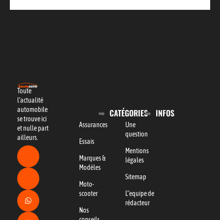
Toute
l’actualité
automobile
CATÉGORIES
INFOS
se trouve ici
Assurances
Une
et nulle part
question
ailleurs.
Essais
Mentions
Marques &
légales
Modèles
Sitemap
Moto-
scooter
L"equipe de
rédacteur
Nos
conseils