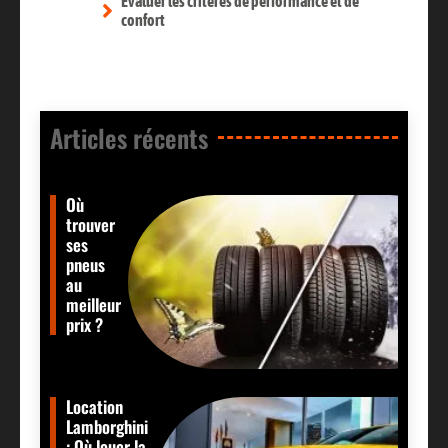
Évaluer les critères de performance et de
confort
Articles récents​
Où
trouver
ses
pneus
au
meilleur
prix ?
Location
Lamborghini
: Où louer la