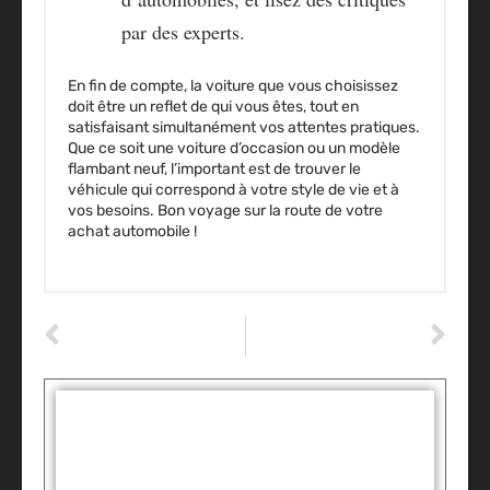
par des experts.
En fin de compte, la voiture que vous choisissez
doit être un reflet de qui vous êtes, tout en
satisfaisant simultanément vos attentes pratiques.
Que ce soit une voiture d’
occasion
ou un modèle
flambant neuf, l’important est de trouver le
véhicule qui correspond à votre style de vie et à
vos besoins. Bon voyage sur la route de votre
achat
automobile !
ARTICLE PRÉCÉDENT
ARTICLE SUIVANT
Secrets insoupçonnés pour l’entretien parfait de votre moto !
Découvrez ces voitures économiques insoupçonnées qui préservent votre budget
Tags :
Partager: