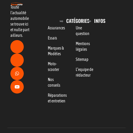
Toute
l’actualité
automobile
CATÉGORIES
INFOS
se trouve ici
Assurances
Une
et nulle part
question
ailleurs.
Essais
Mentions
Marques &
légales
Modèles
Sitemap
Moto-
scooter
L"equipe de
rédacteur
Nos
conseils
Réparations
et entretien