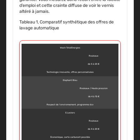
d’emploi et cette crainte diffuse de voir le vernis
altéré à jamais
.
Tableau 1, Comparatif synthétique des offres de
lavage automatique
Wash TotalEnergies
Rouleaux
de 5 à 25 €
Technologie innovante, offres personnalisées
Elephant Bleu
Rouleaux / Haute pression
de 4 à 15 €
Respect de l’environnement, programme éco
E.Leclerc
Rouleaux
de 4 à 20 €
Économique, carte carburant possible