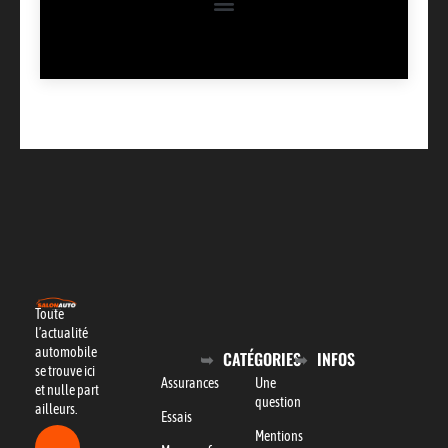
Toute
l’actualité
automobile
CATÉGORIES
INFOS
se trouve ici
Assurances
Une
et nulle part
question
ailleurs.
Essais
Mentions