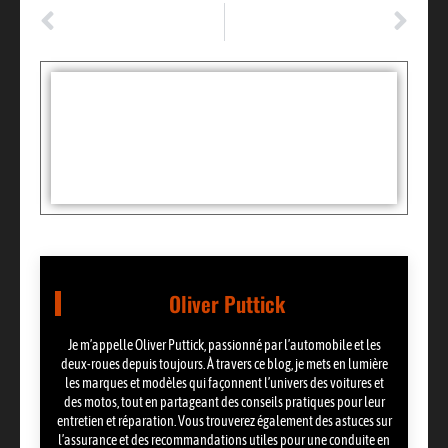
ARTICLE PRÉCÉDENT
ARTICLE SUIVANT
Chargeur batterie voiture : les 7 critères pour bien faire son choix
Comment purger liquide de refroidissement : la méthode sûre pour éviter les erreurs
Tags :
Partager:
Oliver Puttick
Je m’appelle Oliver Puttick, passionné par l’automobile et les
deux-roues depuis toujours. À travers ce blog, je mets en lumière
les marques et modèles qui façonnent l’univers des voitures et
des motos, tout en partageant des conseils pratiques pour leur
entretien et réparation. Vous trouverez également des astuces sur
l’assurance et des recommandations utiles pour une conduite en