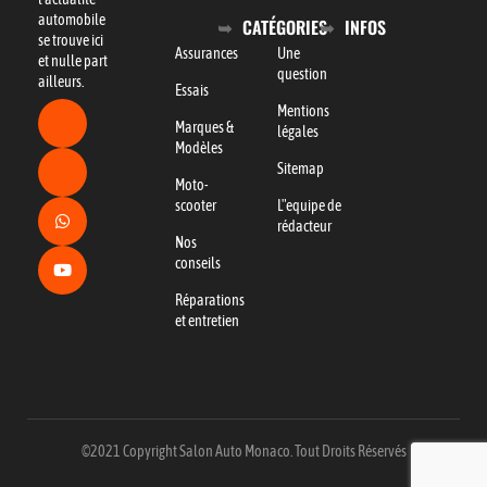
automobile
CATÉGORIES
INFOS
se trouve ici
Assurances
Une
et nulle part
question
ailleurs.
Essais
Mentions
Marques &
légales
Modèles
Sitemap
Moto-
scooter
L"equipe de
rédacteur
Nos
conseils
Réparations
et entretien
©2021 Copyright Salon Auto Monaco. Tout Droits Réservés