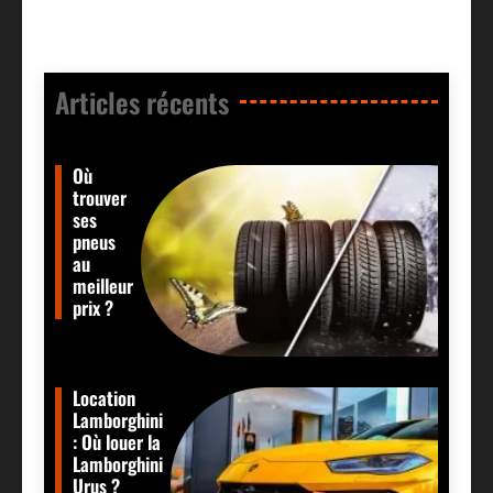
Articles récents​
Où
trouver
ses
pneus
au
meilleur
prix ?
Location
Lamborghini
: Où louer la
Lamborghini
Urus ?