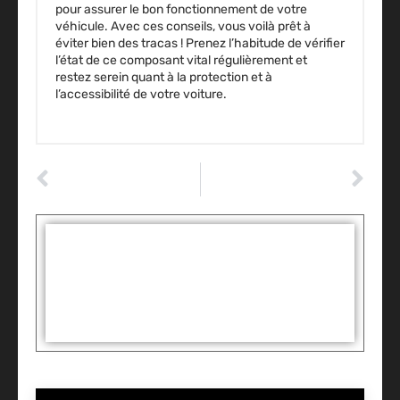
pour assurer le bon fonctionnement de votre
véhicule. Avec ces conseils, vous voilà prêt à
éviter bien des tracas ! Prenez l’habitude de vérifier
l’état de ce composant vital régulièrement et
restez serein quant à la protection et à
l’accessibilité de votre voiture.
ARTICLE PRÉCÉDENT
ARTICLE SUIVANT
Comment un simple câble peut transformer votre voiture en machine à problèmes
Moteur nemo 3 HDI : découvrez pourquoi il déçoit autant les conducteurs
Tags :
Partager: