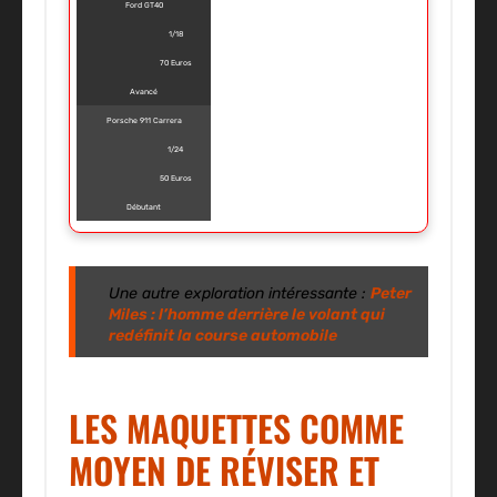
Ford GT40
1/18
70 Euros
Avancé
Porsche 911 Carrera
1/24
50 Euros
Débutant
Une autre exploration intéressante :
Peter
Miles : l’homme derrière le volant qui
redéfinit la course automobile
LES MAQUETTES COMME
MOYEN DE RÉVISER ET