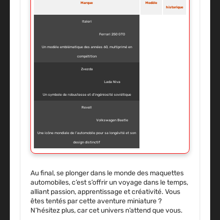
Marque
Modèle
historique
Italeri
Ferrari 250 GTO
Un modèle emblématique des années 60, multiprimé en
compétition
Zvezda
Lada Niva
Un symbole de robustesse et d’ingéniosité soviétique
Revell
Volkswagen Beetle
Une icône mondiale de l’automobile pour sa longévité et son
design distinctif
Au final, se plonger dans le monde des maquettes
automobiles, c’est s’offrir un voyage dans le temps,
alliant passion, apprentissage et créativité. Vous
êtes tentés par cette aventure miniature ?
N’hésitez plus, car cet univers n’attend que vous.