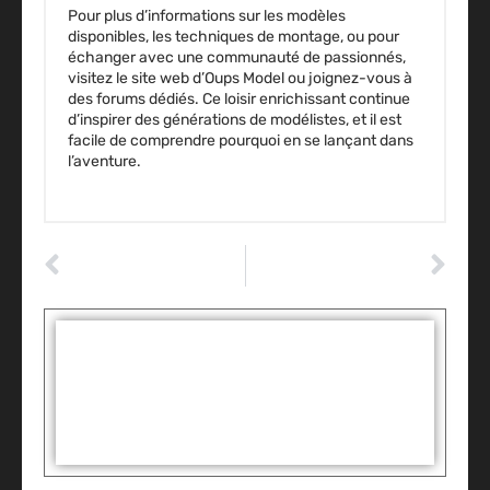
Pour plus d’informations sur les modèles
disponibles, les techniques de montage, ou pour
échanger avec une communauté de passionnés,
visitez le site web d’Oups Model ou joignez-vous à
des forums dédiés. Ce loisir enrichissant continue
d’inspirer des générations de modélistes, et il est
facile de comprendre pourquoi en se lançant dans
l’aventure.
ARTICLE PRÉCÉDENT
ARTICLE SUIVANT
Indice de vitesse de pneu : évitez les erreurs pour une sécurité optimale
Tout savoir sur le coût des permis moto en France : trouvez l’offre idéale !
Tags :
Partager: