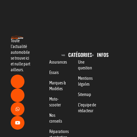
Toute
l’actualité
automobile
CATÉGORIES
INFOS
se trouve ici
Assurances
Une
et nulle part
question
ailleurs.
Essais
Mentions
Marques &
légales
Modèles
Sitemap
Moto-
scooter
L"equipe de
rédacteur
Nos
conseils
Réparations