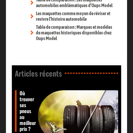
automobiles emblématiques d’Oups Model
Les maquettes comme moyen de réviser et
revivre l’histoire automobile
Table de comparaison : Marques et modèles
de maquettes historiques disponibles chez
Oups Model
Articles récents​
Où
trouver
ses
pneus
au
meilleur
prix ?