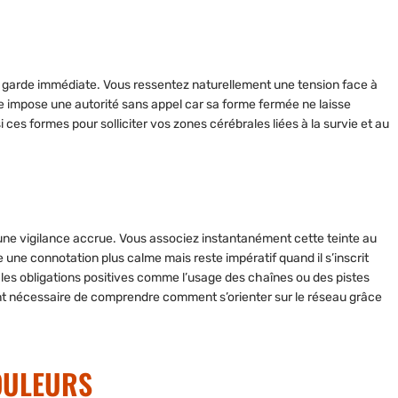
en garde immédiate. Vous ressentez naturellement une tension face à
cle impose une autorité sans appel car sa forme fermée ne laisse
i ces formes pour solliciter vos zones cérébrales liées à la survie et au
une vigilance accrue. Vous associez instantanément cette teinte au
e une connotation plus calme mais reste impératif quand il s’inscrit
r les obligations positives comme l’usage des chaînes ou des pistes
evient nécessaire de comprendre comment s’orienter sur le réseau grâce
OULEURS