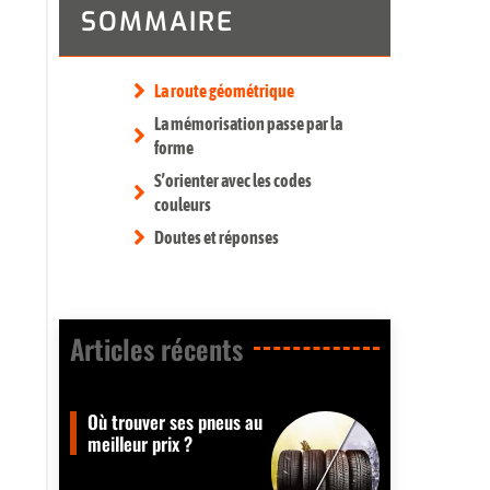
SOMMAIRE
La route géométrique
La mémorisation passe par la
forme
S’orienter avec les codes
couleurs
Doutes et réponses
Articles récents​
Où trouver ses pneus au
meilleur prix ?