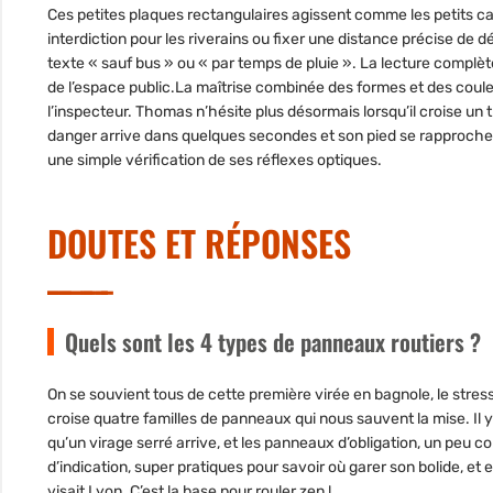
Ces petites plaques rectangulaires agissent comme les petits ca
interdiction pour les riverains ou fixer une distance précise de 
texte « sauf bus » ou « par temps de pluie ». La lecture compl
de l’espace public.La maîtrise combinée des formes et des coul
l’inspecteur. Thomas n’hésite plus désormais lorsqu’il croise un 
danger arrive dans quelques secondes et son pied se rapproche 
une simple vérification de ses réflexes optiques.
DOUTES ET RÉPONSES
Quels sont les 4 types de panneaux routiers ?
On se souvient tous de cette première virée en bagnole, le str
croise quatre familles de panneaux qui nous sauvent la mise. Il y
qu’un virage serré arrive, et les panneaux d’obligation, un peu 
d’indication, super pratiques pour savoir où garer son bolide, et e
visait Lyon. C’est la base pour rouler zen !