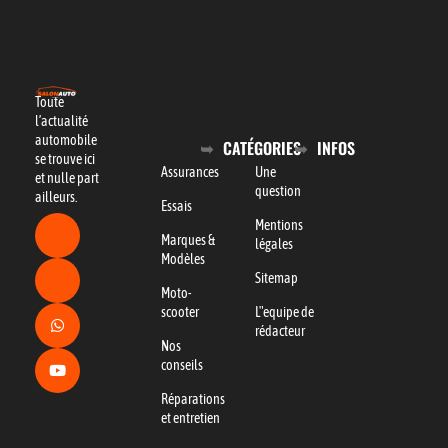
Toute
l’actualité
automobile
CATÉGORIES
INFOS
se trouve ici
Assurances
Une
et nulle part
question
ailleurs.
Essais
Mentions
Marques &
légales
Modèles
Sitemap
Moto-
scooter
L"equipe de
rédacteur
Nos
conseils
Réparations
et entretien