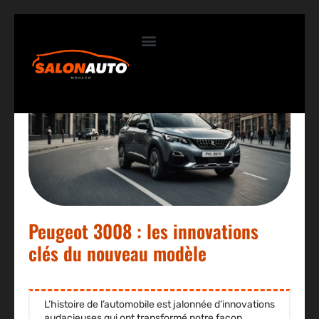
Contactez-nous
Peugeot 3008 : les innovations
clés du nouveau modèle
L’histoire de l’automobile est jalonnée d’
innovations
audacieuses
qui ont transformé notre façon