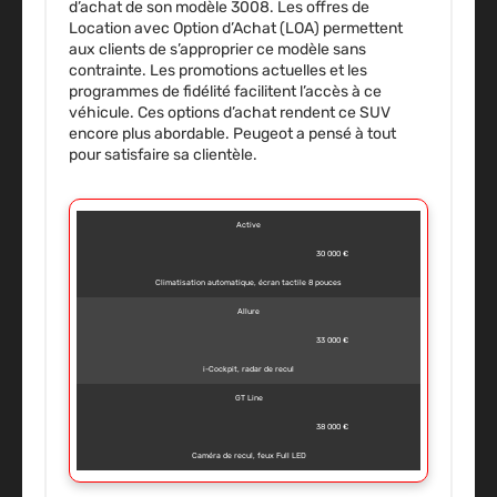
d’achat de son modèle 3008. Les
offres de
Location avec Option d’Achat (LOA)
permettent
aux clients de s’approprier ce modèle sans
contrainte. Les promotions actuelles et les
programmes de fidélité facilitent l’accès à ce
véhicule. Ces options d’achat rendent ce SUV
encore plus abordable. Peugeot a pensé à tout
pour satisfaire sa clientèle.
Active
30 000 €
Climatisation automatique, écran tactile 8 pouces
Allure
33 000 €
i-Cockpit, radar de recul
GT Line
38 000 €
Caméra de recul, feux Full LED