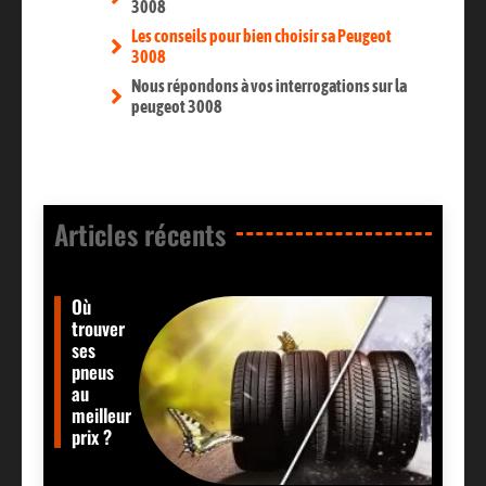
3008
Les conseils pour bien choisir sa Peugeot
3008
Nous répondons à vos interrogations sur la
peugeot 3008
Articles récents​
Où
trouver
ses
pneus
au
meilleur
prix ?