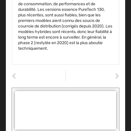
de consommation, de performances et de
durabilité. Les versions essence
PureTech 130
,
plus récentes, sont aussi fiables, bien que les
premiers modèles aient connu des soucis de
courroie de distribution (corrigés depuis 2020). Les
modèles hybrides sont récents, donc leur fiabilité à
long terme est encore à surveiller. En général, la
phase 2 (restylée en 2020)
est la plus aboutie
techniquement.
ARTICLE PRÉCÉDENT
ARTICLE SUIVANT
Les secrets d’Autodoc pour des pièces auto de qualité à prix imbattable
Johann Zarco chez Honda : un avenir qui s’écrit à l’encre du succès MotoGP
Tags :
Partager: