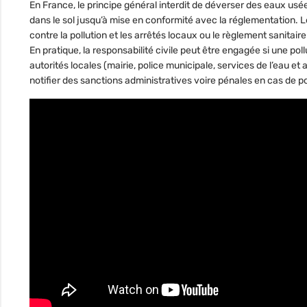
En France, le principe général interdit de déverser des eaux usée
dans le sol jusqu’à mise en conformité avec la réglementation. 
contre la pollution et les arrêtés locaux ou le règlement sanitair
En pratique, la responsabilité civile peut être engagée si une po
autorités locales (mairie, police municipale, services de l’eau e
notifier des sanctions administratives voire pénales en cas de po