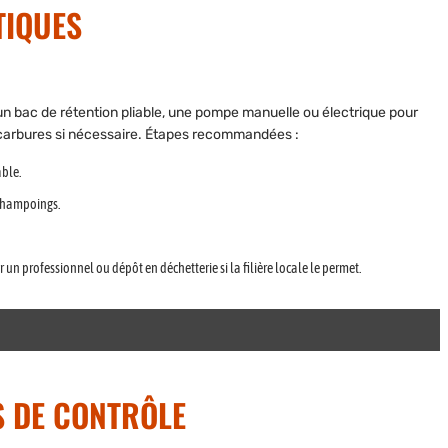
TIQUES
 un bac de rétention pliable, une pompe manuelle ou électrique pour
rocarbures si nécessaire. Étapes recommandées :
able.
 shampoings.
r un professionnel ou dépôt en déchetterie si la filière locale le permet.
S DE CONTRÔLE