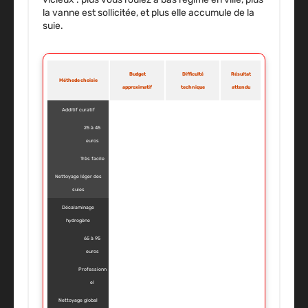
la vanne est sollicitée, et plus elle accumule de la
suie.
Budget
Difficulté
Résultat
Méthode choisie
approximatif
technique
attendu
Additif curatif
25 à 45
euros
Très facile
Nettoyage léger des
suies
Décalaminage
hydrogène
65 à 95
euros
Professionn
el
Nettoyage global