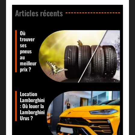
Articles récents​
Où
trouver
ses
pneus
au
meilleur
prix ?
Location
Lamborghini
: Où louer la
Lamborghini
Urus ?