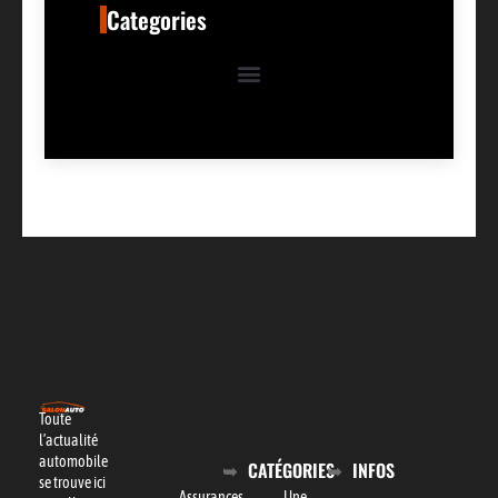
Categories
Toute
l’actualité
automobile
CATÉGORIES
INFOS
se trouve ici
Assurances
Une