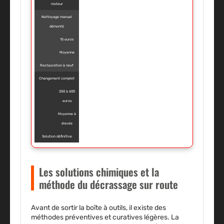
moteur
Nettoyage manuel
démonté
15 euros
Moyenne
Restauration à neuf
Changement complet
250 à 600
euros
Moyenne à
élevée
Solution définitive
Les solutions chimiques et la
méthode du décrassage sur route
Avant de sortir la boîte à outils, il existe des
méthodes préventives et curatives légères. La