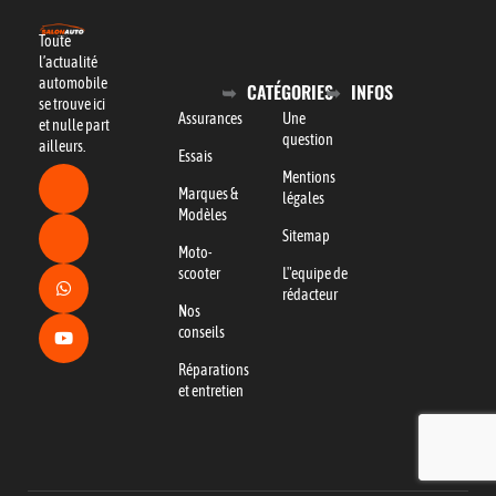
Toute
l’actualité
automobile
CATÉGORIES
INFOS
se trouve ici
Assurances
Une
et nulle part
question
ailleurs.
Essais
Mentions
Marques &
légales
Modèles
Sitemap
Moto-
scooter
L"equipe de
rédacteur
Nos
conseils
Réparations
et entretien