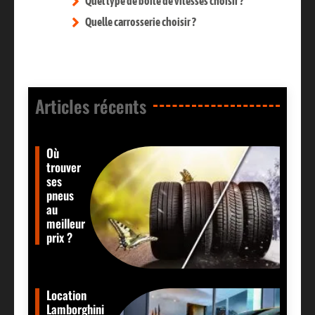
Quel type de boîte de vitesses choisir ?
Quelle carrosserie choisir ?
Articles récents​
Où
trouver
ses
pneus
au
meilleur
prix ?
Location
Lamborghini