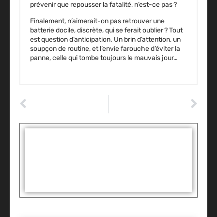
prévenir que repousser la fatalité, n’est-ce pas ?
Finalement, n’aimerait-on pas retrouver une
batterie docile, discrète, qui se ferait oublier ? Tout
est question d’anticipation. Un brin d’attention, un
soupçon de routine, et l’envie farouche d’éviter la
panne,
celle qui tombe toujours le mauvais jour…
ARTICLE PRÉCÉDENT
ARTICLE SUIVANT
Test bobine d’allumage moteur 4 temps : la méthode fiable pour un diagnostic précis
Quelle huile boite de vitesse : comment choisir la meilleure selon votre véhicule ?
Tags :
Partager: