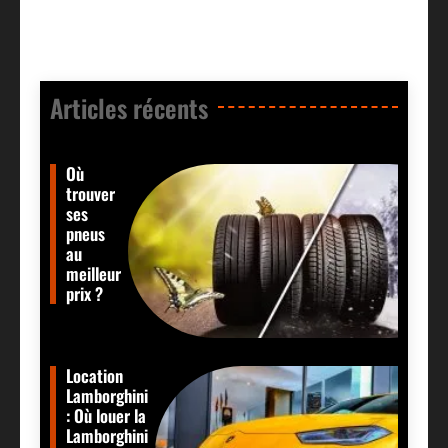
Articles récents​
Où
trouver
ses
pneus
au
meilleur
prix ?
Location
Lamborghini
: Où louer la
Lamborghini