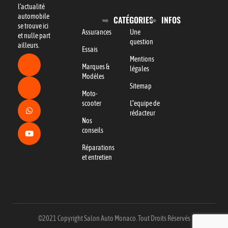
l’actualité
automobile
CATÉGORIES
INFOS
se trouve ici
Assurances
Une
et nulle part
question
ailleurs.
Essais
Mentions
Marques &
légales
Modèles
Sitemap
Moto-
scooter
L"equipe de
rédacteur
Nos
conseils
Réparations
et entretien
©2021 Copyright Salon Auto Monaco. Tout Droits Réservés