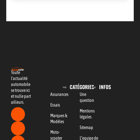
Toute
l’actualité
automobile
CATÉGORIES
INFOS
se trouve ici
Assurances
Une
et nulle part
question
ailleurs.
Essais
Mentions
Marques &
légales
Modèles
Sitemap
Moto-
scooter
L"equipe de