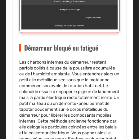
Circuit de charge fonctionnel
Bougies d allumage
Aspect humide
Séchage et brossage manuel
Démarreur bloqué ou fatigué
Les charbons internes du démarreur restent
parfois collés à cause de la poussière accumulée
ou de l humidité ambiante. Vous entendrez alors un
petit clic métallique sec sans que le moteur ne
commence son cycle de rotation habituel. Le
solénoïde essaie d engager le pignon de lancement
mais la partie électrique reste totalement inerte.Un
petit marteau ou un démonte-pneu permet de
tapoter doucement sur le corps métallique du
démarreur pour libérer les composants mobiles
internes. Cette méthode ancienne fonctionne car
elle déloge les particules coincées entre les balais
et le collecteur électrique. Vous gagnez ainsi le
temps nécessaire pour effectuer un dernier trajet