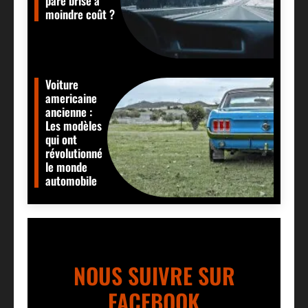
pare brise à
moindre coût ?
Voiture
americaine
ancienne :
Les modèles
qui ont
révolutionné
le monde
automobile
NOUS SUIVRE SUR
FACEBOOK