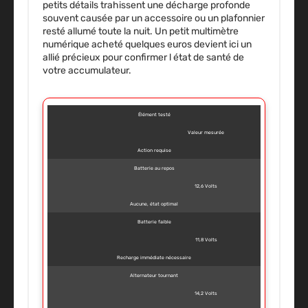
petits détails trahissent une décharge profonde
souvent causée par un accessoire ou un plafonnier
resté allumé toute la nuit. Un petit multimètre
numérique acheté quelques euros devient ici un
allié précieux pour confirmer l état de santé de
votre accumulateur.
Élément testé
Valeur mesurée
Action requise
Batterie au repos
12,6 Volts
Aucune, état optimal
Batterie faible
11,8 Volts
Recharge immédiate nécessaire
Alternateur tournant
14,2 Volts