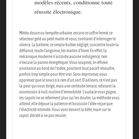
modèles récents, conditionne toute
réussite électronique.
Météo douce ou tempête urbaine, encore ce coffre fermé, ce
sélecteur gelé au petit matin et vous, contraint d’interroger le
silence. La batterie, ce simple boîtier négligé, concentre toute la
défiance, toute l’angoisse, les matins d’hiver. En effet, la
mécanique moderne n’accorde aucune indulgence, rien
n’excuse la panne énergétique. Vous soupirez, le réflexe
assistance au bord de l’index, pourtant tout paraît résoudre,
parfois trop simple pour être vrai.
Sans improviser, vous
apprenez que le souci n’a rien d’un sort.
D’ailleurs, ce n’est pas
la peur qui vous dirige, mais une certitude tenace, refusant la
soumission à null routine d’immobilité. L’audace vous gagne,
les capots ne se referment plus sur les doutes. La méthode vous
attend, elle déjoue la patience et bouscule l’idée reçue que
l’électricité intimide.
Vous voici devant la bête, main sur le
capot, décidé à ne pas reculer.