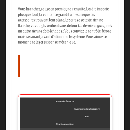
Vous branchez, rouge en premier, noir ensuite. L’ordre importe
plus que tout, la confiance grandit à mesure que les
accessoires trouvent leur place. Le serrage se teste, rien ne
flanche, vos doigts vérifient sans détour.
Un dernier regard, puis
un autre, rien ne doit échapper.
Vous conviez le contrôle, féroce
mais rassurant, avant d’alimenter le système.
Vous aimez ce
moment, ce léger suspense mécanique.
Le tableau récapitulatif de la
chronologie des étapes
d’intervention
Arrêt complet du véhicule
Couper le contact et attendre 2,3 mn
3 min
Sécurité des calculateurs