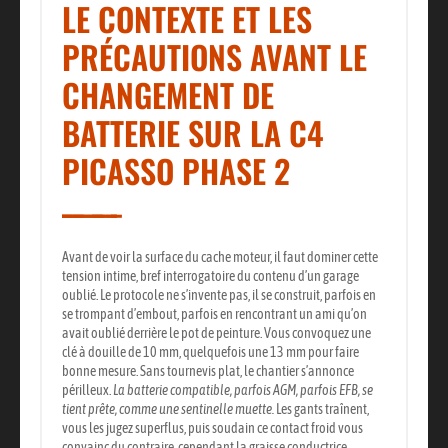
LE CONTEXTE ET LES
PRÉCAUTIONS AVANT LE
CHANGEMENT DE
BATTERIE SUR LA C4
PICASSO PHASE 2
Avant de voir la surface du cache moteur, il faut dominer cette
tension intime, bref interrogatoire du contenu d’un garage
oublié. Le protocole ne s’invente pas, il se construit, parfois en
se trompant d’embout, parfois en rencontrant un ami qu’on
avait oublié derrière le pot de peinture. Vous convoquez une
clé à douille de 10 mm, quelquefois une 13 mm pour faire
bonne mesure. Sans tournevis plat, le chantier s’annonce
périlleux.
La batterie compatible, parfois AGM, parfois EFB, se
tient prête, comme une sentinelle muette.
Les gants traînent,
vous les jugez superflus, puis soudain ce contact froid vous
convainc du contraire, cependant la graisse conductrice