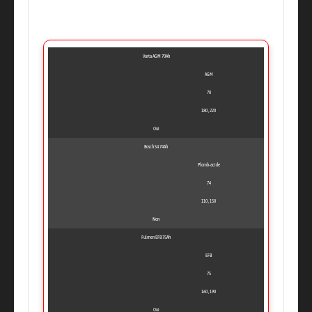
Varta AGM 70Ah
AGM
70
180 , 220
Oui
Bosch S4 74Ah
Plomb-acide
74
110 , 150
Non
Fulmen EFB 75Ah
EFB
75
160 , 190
Oui