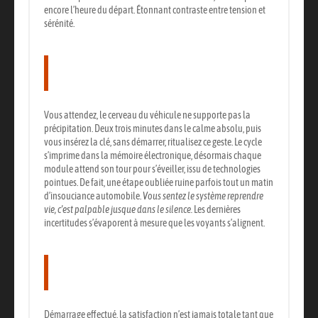
encore l’heure du départ.
Étonnant contraste entre tension et
sérénité.
La réinitialisation électronique du
véhicule
Vous attendez, le cerveau du véhicule ne supporte pas la
précipitation. Deux trois minutes dans le calme absolu, puis
vous insérez la clé, sans démarrer, ritualisez ce geste. Le cycle
s’imprime dans la mémoire électronique, désormais chaque
module attend son tour pour s’éveiller, issu de technologies
pointues. De fait, une étape oubliée ruine parfois tout un matin
d’insouciance automobile.
Vous sentez le système reprendre
vie, c’est palpable jusque dans le silence.
Les dernières
incertitudes s’évaporent à mesure que les voyants s’alignent.
Les vérifications fonctionnelles à
effectuer
Démarrage effectué, la satisfaction n’est jamais totale tant que