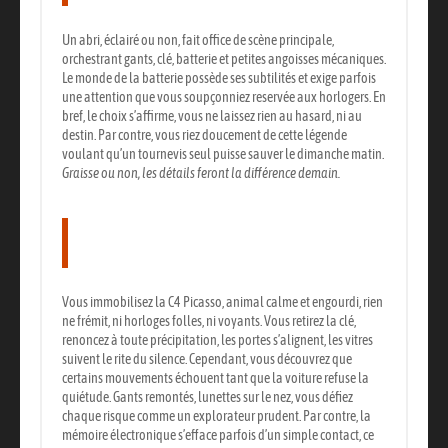
Un abri, éclairé ou non, fait office de scène principale,
orchestrant gants, clé, batterie et petites angoisses mécaniques.
Le monde de la batterie possède ses subtilités et exige parfois
une attention que vous soupçonniez reservée aux horlogers. En
bref, le choix s’affirme, vous ne laissez rien au hasard, ni au
destin. Par contre, vous riez doucement de cette légende
voulant qu’un tournevis seul puisse sauver le dimanche matin.
Graisse ou non, les détails feront la différence demain.
Les précautions de sécurité
essentielles
Vous immobilisez la C4 Picasso, animal calme et engourdi, rien
ne frémit, ni horloges folles, ni voyants. Vous retirez la clé,
renoncez à toute précipitation, les portes s’alignent, les vitres
suivent le rite du silence. Cependant, vous découvrez que
certains mouvements échouent tant que la voiture refuse la
quiétude.
Gants remontés, lunettes sur le nez, vous défiez
chaque risque comme un explorateur prudent.
Par contre, la
mémoire électronique s’efface parfois d’un simple contact, ce