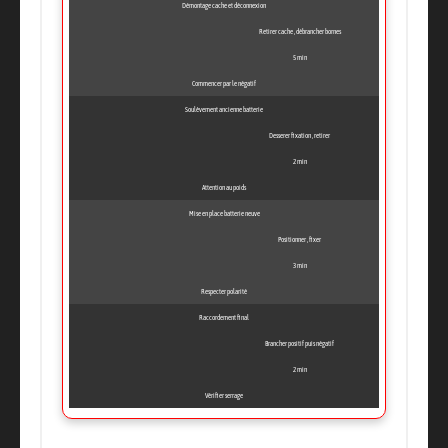
Démontage cache et déconnexion
Retirer cache , débrancher bornes
5 min
Commencer par le négatif
Soulèvement ancienne batterie
Desserer fixation , retirer
2 min
Attention au poids
Mise en place batterie neuve
Positionner , fixer
3 min
Respecter polarité
Raccordement final
Brancher positif puis négatif
2 min
Vérifier serrage