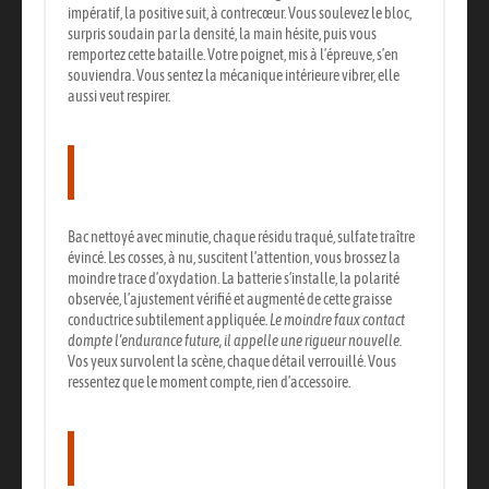
impératif, la positive suit, à contrecœur. Vous soulevez le bloc,
surpris soudain par la densité, la main hésite, puis vous
remportez cette bataille. Votre poignet, mis à l’épreuve, s’en
souviendra.
Vous sentez la mécanique intérieure vibrer, elle
aussi veut respirer.
La préparation et la pose de la
batterie neuve
Bac nettoyé avec minutie, chaque résidu traqué, sulfate traître
évincé. Les cosses, à nu, suscitent l’attention, vous brossez la
moindre trace d’oxydation. La batterie s’installe, la polarité
observée, l’ajustement vérifié et augmenté de cette graisse
conductrice subtilement appliquée.
Le moindre faux contact
dompte l’endurance future, il appelle une rigueur nouvelle.
Vos yeux survolent la scène, chaque détail verrouillé.
Vous
ressentez que le moment compte, rien d’accessoire.
Le raccordement électrique et la
vérification de l’installation