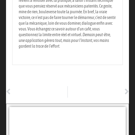
revient à renouer avec la pratique, à saisir l’instant technique
que vous pensiez réservé aux mécaniciens patentés.
Ce geste,
mine de rien, bouleverse toute la journée.
En bref, la vraie
victoire, ce n’est pas de faire tourner le démarreur, c’est de sentir
que la mécanique, loin de vous dominer, dialogue enfin avec
vous. Vous échangez ce savoir autour d’un café, vous
questionnez la limite entre réel et virtuel.
Demain peut-être,
une application gèrera tout, mais pour l’instant, vos mains
gardent la trace de l’effort.
ARTICLE PRÉCÉDENT
ARTICLE SUIVANT
Comment fonctionne une alarme garage ?
Devis assurance auto : les astuces pour économiser sur votre contrat
Tags :
Partager: