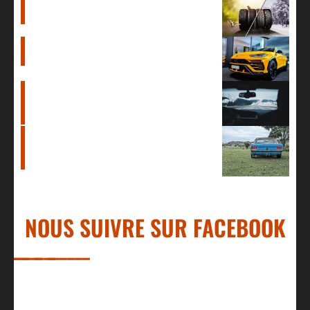
Où trouver ses pneus au meilleur
prix ?
Location Lamborghini : Où louer la
Lamborghini Urus ?
Remplacement pare brise :
Comment remplacer son pare brise
à moindre coût ?
Voiture americaine ancienne : Les
modèles qui ont révolutionné le
monde automobile
NOUS SUIVRE SUR FACEBOOK