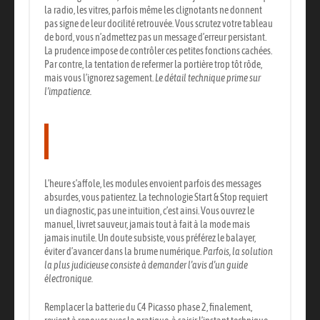
la radio, les vitres, parfois même les clignotants ne donnent
pas signe de leur docilité retrouvée. Vous scrutez votre tableau
de bord, vous n’admettez pas un message d’erreur persistant.
La prudence impose de contrôler ces petites fonctions cachées.
Par contre, la tentation de refermer la portière trop tôt rôde,
mais vous l’ignorez sagement.
Le détail technique prime sur
l’impatience.
Le point sur les avertissements et
limitations
L’heure s’affole, les modules envoient parfois des messages
absurdes, vous patientez. La technologie Start & Stop requiert
un diagnostic, pas une intuition, c’est ainsi. Vous ouvrez le
manuel,
livret sauveur, jamais tout à fait à la mode mais
jamais inutile.
Un doute subsiste, vous préférez le balayer,
éviter d’avancer dans la brume numérique.
Parfois, la solution
la plus judicieuse consiste à demander l’avis d’un guide
électronique.
Remplacer la batterie du C4 Picasso phase 2, finalement,