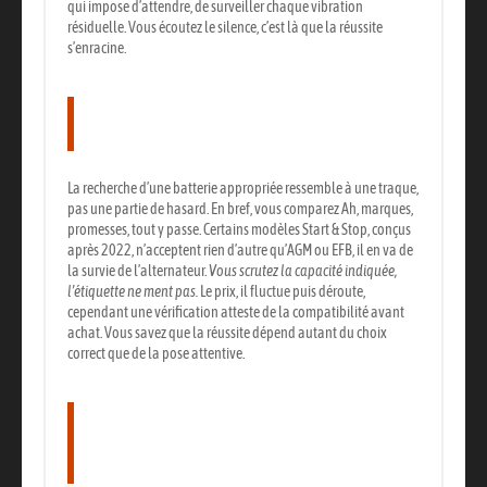
qui impose d’attendre, de surveiller chaque vibration
résiduelle. Vous écoutez le silence, c’est là que la réussite
s’enracine.
Le choix de la batterie adaptée et les
spécificités techniques
La recherche d’une batterie appropriée ressemble à une traque,
pas une partie de hasard. En bref, vous comparez Ah, marques,
promesses, tout y passe. Certains modèles Start & Stop, conçus
après 2022, n’acceptent rien d’autre qu’AGM ou EFB, il en va de
la survie de l’alternateur.
Vous scrutez la capacité indiquée,
l’étiquette ne ment pas.
Le prix, il fluctue puis déroute,
cependant une vérification atteste de la compatibilité avant
achat.
Vous savez que la réussite dépend autant du choix
correct que de la pose attentive.
Le tableau comparatif des modèles
et prix de batteries pour C4 Picasso
phase 2