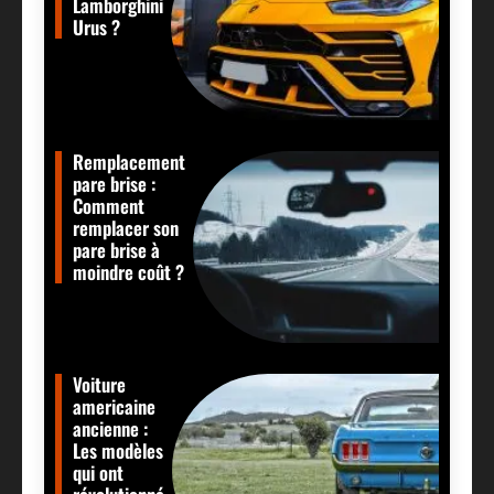
Lamborghini
Urus ?
Remplacement
pare brise :
Comment
remplacer son
pare brise à
moindre coût ?
Voiture
americaine
ancienne :
Les modèles
qui ont