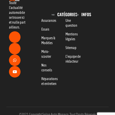
Toute
l’actualité
automobile
CATÉGORIES
INFOS
se trouve ici
Assurances
Une
et nulle part
question
ailleurs.
Essais
Mentions
Marques &
légales
Modèles
Sitemap
Moto-
scooter
L"equipe de
rédacteur
Nos
conseils
Réparations
et entretien
©2021 Copyright Salon Auto Monaco. Tout Droits Réservés