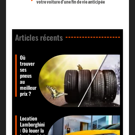
votre voiture d’une fin de vie anticipée
Articles récents​
Où
trouver
ses
pneus
au
meilleur
prix ?
Location
Lamborghini
: Où louer la