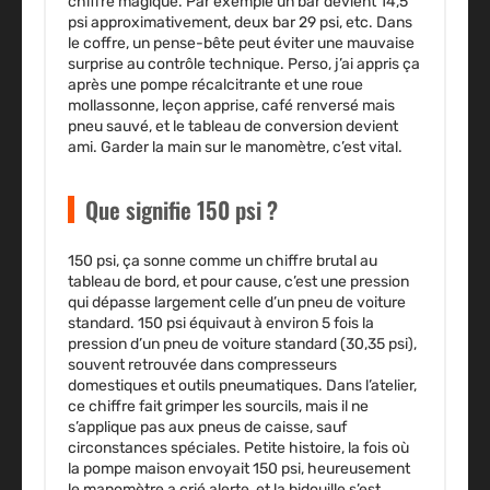
chiffre magique. Par exemple un bar devient 14,5
psi approximativement, deux bar 29 psi, etc. Dans
le coffre, un pense-bête peut éviter une mauvaise
surprise au contrôle technique. Perso, j’ai appris ça
après une pompe récalcitrante et une roue
mollassonne, leçon apprise, café renversé mais
pneu sauvé, et le tableau de conversion devient
ami. Garder la main sur le manomètre, c’est vital.
Que signifie 150 psi ?
150 psi, ça sonne comme un chiffre brutal au
tableau de bord, et pour cause, c’est une pression
qui dépasse largement celle d’un pneu de voiture
standard. 150 psi équivaut à environ 5 fois la
pression d’un pneu de voiture standard (30,35 psi),
souvent retrouvée dans compresseurs
domestiques et outils pneumatiques. Dans l’atelier,
ce chiffre fait grimper les sourcils, mais il ne
s’applique pas aux pneus de caisse, sauf
circonstances spéciales. Petite histoire, la fois où
la pompe maison envoyait 150 psi, heureusement
le manomètre a crié alerte, et la bidouille s’est