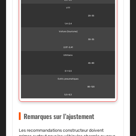
VTT
20–35
1,4–2,4
Voiture (tourisme)
30–35
2,07–2,41
Utilitaire
45–80
3,1–5,5
Outils pneumatiques
80–120
5,5–8,3
Remarques sur l’ajustement
Les recommandations constructeur doivent