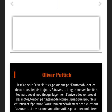
ARTICLE PRÉCÉDENT
ARTICLE SUIVANT
Voyant ABS allumé : le véhicule peut-il rouler en sécurité ?
Combien coûte la location d’un car avec chauffeur : le prix moyen
Tags :
Partager:
Oliver Puttick
Je m’appelle Oliver Puttick, passionné par l’automobile et les
deux-roues depuis toujours. À travers ce blog, je mets en lumière
les marques et modèles qui façonnent l’univers des voitures et
des motos, tout en partageant des conseils pratiques pour leur
entretien et réparation. Vous trouverez également des astuces sur
l’assurance et des recommandations utiles pour une conduite en