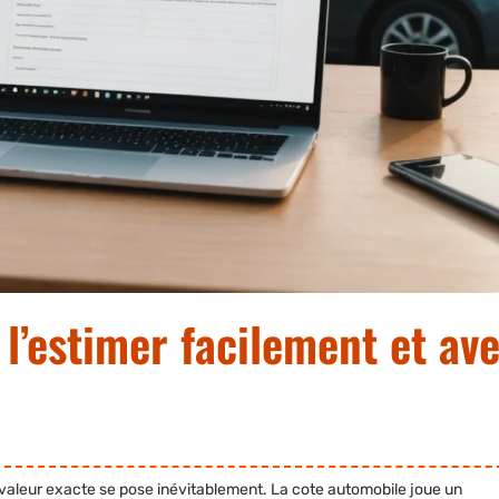
l’estimer facilement et av
 valeur exacte se pose inévitablement. La
cote automobile
joue un