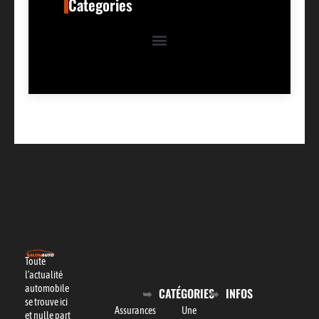
Categories
Toute
l’actualité
automobile
CATÉGORIES
INFOS
se trouve ici
Assurances
Une
et nulle part