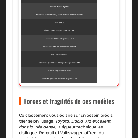
Toyota Yaris Hybrid
Fiabilité exemplaire, consommation contenue
Fiat 500e
Électrique, idéale pour la ZFE
Dacia Sandero Stepway CVT
Prix attractif et entretien réduit
Kia Picanto DCT
Garantie poussée, compacité pertinente
Volkswagen Polo DSG
Qualité perçue, finition supérieure
Forces et fragilités de ces modèles
Ce classement vous éclaire sur un besoin précis,
trier selon l’usage.
Toyota, Dacia, Kia excellent
dans la ville dense
, la rigueur technique les
distingue. Renault et Volkswagen offrent du