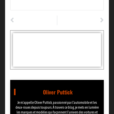
ARTICLE PRÉCÉDENT
ARTICLE SUIVANT
Embrayage : comment reconnaître les signes d’un embrayage usé facilement
Moteur qui claque : quels risques et décisions face à ce problème ?
Tags :
Partager:
Oliver Puttick
Je m’appelle Oliver Puttick, passionné par l’automobile et les
deux-roues depuis toujours. À travers ce blog, je mets en lumière
les marques et modèles qui façonnent l’univers des voitures et