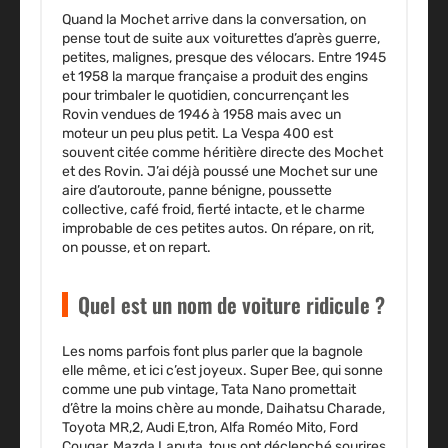
Quand la Mochet arrive dans la conversation, on
pense tout de suite aux voiturettes d’après guerre,
petites, malignes, presque des vélocars. Entre 1945
et 1958 la marque française a produit des engins
pour trimbaler le quotidien, concurrençant les
Rovin vendues de 1946 à 1958 mais avec un
moteur un peu plus petit. La Vespa 400 est
souvent citée comme héritière directe des Mochet
et des Rovin. J’ai déjà poussé une Mochet sur une
aire d’autoroute, panne bénigne, poussette
collective, café froid, fierté intacte, et le charme
improbable de ces petites autos. On répare, on rit,
on pousse, et on repart.
Quel est un nom de voiture ridicule ?
Les noms parfois font plus parler que la bagnole
elle même, et ici c’est joyeux. Super Bee, qui sonne
comme une pub vintage, Tata Nano promettait
d’être la moins chère au monde, Daihatsu Charade,
Toyota MR,2, Audi E,tron, Alfa Roméo Mito, Ford
Cougar, Mazda Laputa, tous ont déclenché sourires