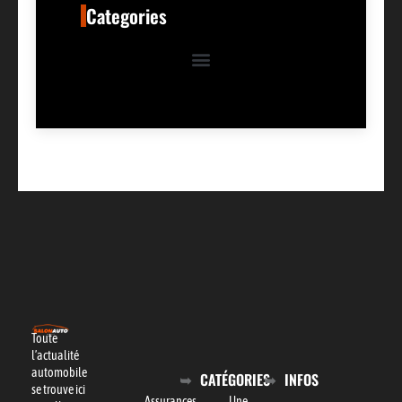
Categories
Toute
l’actualité
automobile
CATÉGORIES
INFOS
se trouve ici
Assurances
Une