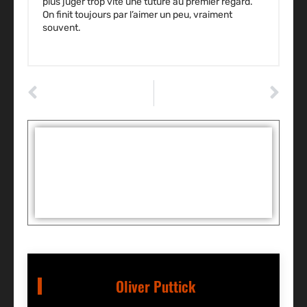
plus juger trop vite une tuture au premier regard.
On finit toujours par l’aimer un peu, vraiment
souvent.
ARTICLE PRÉCÉDENT
ARTICLE SUIVANT
Ma voiture fume noir quand j’accélère : le diagnostic rapide à suivre ?
Comment activer les feux diurnes : la procédure simple et fiable ?
Tags :
Partager:
Oliver Puttick