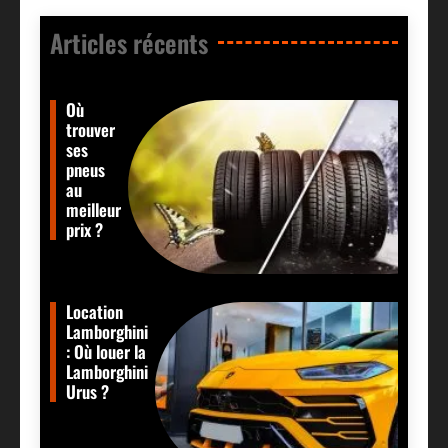
Articles récents​
Où
trouver
ses
pneus
au
meilleur
prix ?
Location
Lamborghini
: Où louer la
Lamborghini
Urus ?