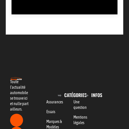
Toute
l’actualité
automobile
CATÉGORIES
INFOS
se trouve ici
Assurances
Une
et nulle part
question
ailleurs.
Essais
Mentions
Marques &
légales
Modèles