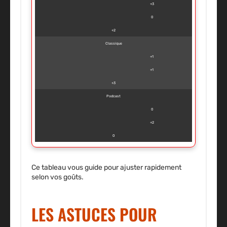
+3
0
+2
Classique
+1
+1
+3
Podcast
0
+2
0
Ce tableau vous guide pour ajuster rapidement
selon vos goûts.
LES ASTUCES POUR