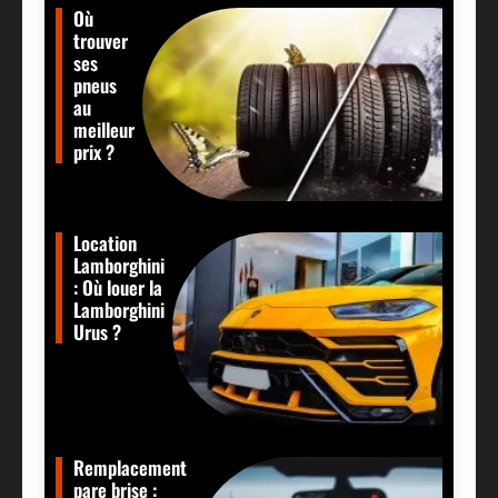
Où
trouver
ses
pneus
au
meilleur
prix ?
Location
Lamborghini
: Où louer la
Lamborghini
Urus ?
Remplacement
pare brise :