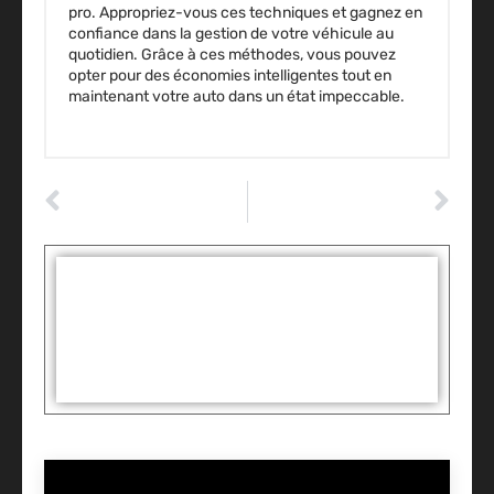
pro. Appropriez-vous ces techniques et gagnez en
confiance dans la gestion de votre
véhicule
au
quotidien. Grâce à ces méthodes, vous pouvez
opter pour des économies intelligentes tout en
maintenant votre
auto
dans un état impeccable.
ARTICLE PRÉCÉDENT
ARTICLE SUIVANT
Les secrets inattendus pour une voiture toujours au top !
Votre auto, votre planète : 10 astuces éco pour rouler malin
Tags :
Partager: