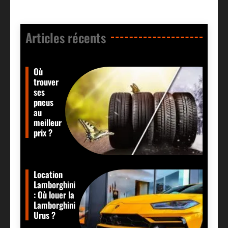
Articles récents​
Où
trouver
ses
pneus
au
meilleur
prix ?
Location
Lamborghini
: Où louer la
Lamborghini
Urus ?