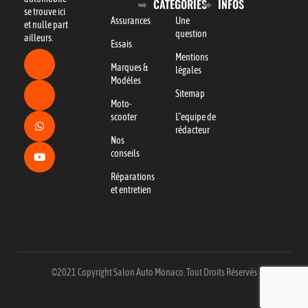
CATÉGORIES
INFOS
se trouve ici
Assurances
Une
et nulle part
question
ailleurs.
Essais
Mentions
Marques &
légales
Modèles
Sitemap
Moto-
scooter
L"equipe de
rédacteur
Nos
conseils
Réparations
et entretien
©2021 Copyright Salon Auto Monaco. Tout Droits Réservés