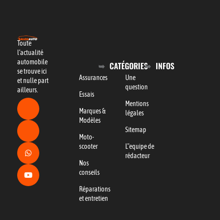
Toute
l’actualité
automobile
CATÉGORIES
INFOS
se trouve ici
Assurances
Une
et nulle part
question
ailleurs.
Essais
Mentions
Marques &
légales
Modèles
Sitemap
Moto-
scooter
L"equipe de
rédacteur
Nos
conseils
Réparations
et entretien