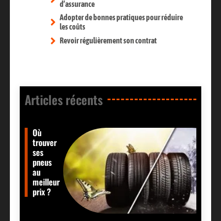
d’assurance
Adopter de bonnes pratiques pour réduire
les coûts
Revoir régulièrement son contrat
Articles récents​
Où
trouver
ses
pneus
au
meilleur
prix ?