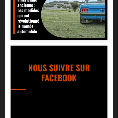
ancienne :
Les modèles
qui ont
révolutionné
le monde
automobile
NOUS SUIVRE SUR
FACEBOOK