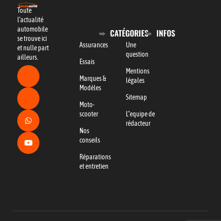
Toute
l’actualité
automobile
CATÉGORIES
INFOS
se trouve ici
Assurances
Une
et nulle part
question
ailleurs.
Essais
Mentions
Marques &
légales
Modèles
Sitemap
Moto-
scooter
L"equipe de
rédacteur
Nos
conseils
Réparations
et entretien