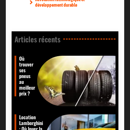
développement durable
Articles récents​
Où
trouver
ses
pneus
au
meilleur
prix ?
Location
Lamborghini
: Où louer la