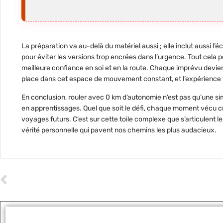
La préparation va au-delà du matériel aussi ; elle inclut aussi l’éc
pour éviter les versions trop encrées dans l’urgence. Tout cela 
meilleure confiance en soi et en la route. Chaque imprévu devient
place dans cet espace de mouvement constant, et l’expérience f
En conclusion, rouler avec 0 km d’autonomie n’est pas qu’une si
en apprentissages. Quel que soit le défi, chaque moment vécu cr
voyages futurs. C’est sur cette toile complexe que s’articulen
vérité personnelle qui pavent nos chemins les plus audacieux.
ARTICLE PRÉCÉDENT
Voyant abs s’allume au contrôle technique : découvrez l’astuce qui surprend !