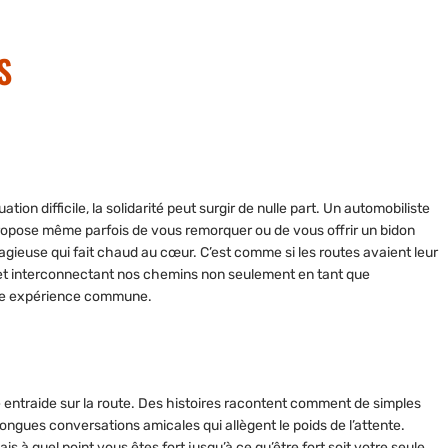
S
tion difficile, la solidarité peut surgir de nulle part. Un automobiliste
, propose même parfois de vous remorquer ou de vous offrir un bidon
tagieuse qui fait chaud au cœur. C’est comme si les routes avaient leur
et interconnectant nos chemins non seulement en tant que
une expérience commune.
e entraide sur la route. Des histoires racontent comment de simples
ngues conversations amicales qui allègent le poids de l’attente.
is à quel point vous êtes fort jusqu’à ce qu’être fort soit votre seule