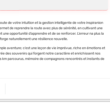
oute de votre intuition et la gestion intelligente de votre inspiranion
permet de reprendre la route avec plus de sérénité, en cultivant une
 une opportunité d’apprendre et de se renforcer. L’erreur n­a plus la
orge naturellement une résilience nouvelle.
mple aventure; c’est une leçon de vie imprévue, riche en émotions et
ée des souvenirs qui forgent notre caractère et enrichissent nos
t les km parcourus, mémoire de compagnons rencontrés et instants de
ARTICLE S
Supprimer l’adblue sur trafic 3 : solution miracle ou risque incon
Partager: