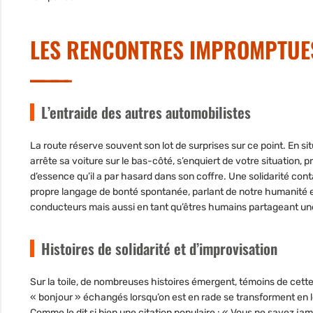
LES RENCONTRES IMPROMPTUE
L’entraide des autres automobilistes
La route réserve souvent son lot de surprises sur ce point. En situa
arrête sa voiture sur le bas-côté, s’enquiert de votre situation
d’essence qu’il a par hasard dans son coffre. Une solidarité con
propre langage de bonté spontanée, parlant de notre humanité 
conducteurs mais aussi en tant qu’êtres humains partageant 
Histoires de solidarité et d’improvisation
Sur la toile, de nombreuses histoires émergent, témoins de cett
« bonjour » échangés lorsqu’on est en rade se transforment en lo
Comme le dit si bien une citation populaire : « Vous ne savez jama