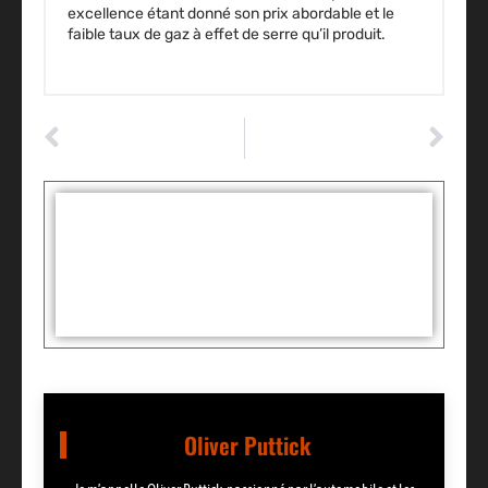
excellence étant donné son prix abordable et le
faible taux de gaz à effet de serre qu’il produit.
ARTICLE PRÉCÉDENT
ARTICLE SUIVANT
Choisissez correctement votre assurance auto
Dans quels cas acheter un traceur GPS et comment le choisir ?
Tags :
Partager:
Oliver Puttick