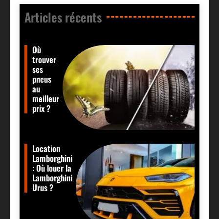
Articles récents​
Où
trouver
ses
pneus
au
meilleur
prix ?
Location
Lamborghini
: Où louer la
Lamborghini
Urus ?