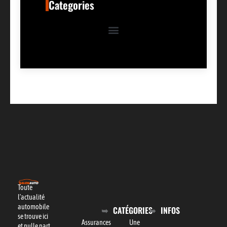
Categories
Toute
l’actualité
automobile
CATÉGORIES
INFOS
se trouve ici
Assurances
Une
et nulle part