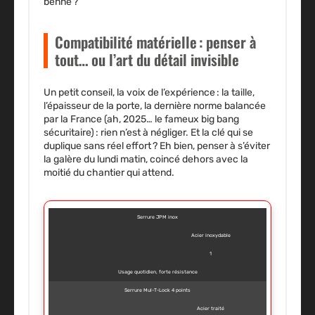
benne ?
Compatibilité matérielle : penser à
tout… ou l’art du détail invisible
Un petit conseil, la voix de l’expérience : la taille,
l’épaisseur de la porte, la dernière norme balancée
par la France (ah, 2025… le fameux big bang
sécuritaire) : rien n’est à négliger. Et la clé qui se
duplique sans réel effort ? Eh bien, penser à s’éviter
la galère du lundi matin, coincé dehors avec la
moitié du chantier qui attend.
Serrure JPM inox
Acier inoxydable
1
Usage quotidien, forte résistance
Serrure Mul-T-Lock 4 points
Acier traité