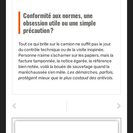
Conformité aux normes, une
obsession utile ou une simple
précaution ?
Tout ce qui brille sur le camion ne suffit pas le jour
du contrôle technique ou de la visite inopinée.
Personne n’aime s’acharner sur les papiers, mais la
facture tamponnée, la notice égarée, la référence
bien notée, voilà la bouée de sauvetage quand la
maréchaussée s’en mêle.
Les démarches, parfois,
protègent mieux que le plus costaud des antivols
.
ARTICLE PRÉCÉDENT
ARTICLE SUIVANT
Pourquoi choisir le covering automobile à Bruxelles pour transformer votre voiture sans dépasser votre budget
Covering Tesla Model 3 : les options à considérer pour personnaliser la carrosserie
Tags :