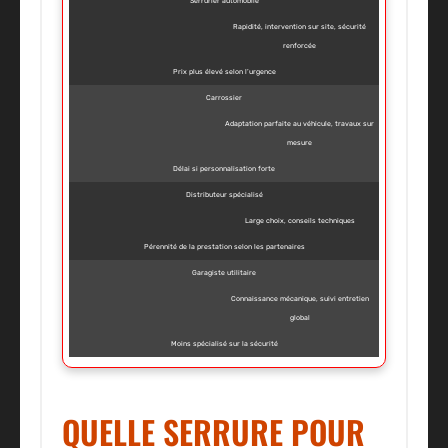
Serrurier automobile
Rapidité, intervention sur site, sécurité
renforcée
Prix plus élevé selon l’urgence
Carrossier
Adaptation parfaite au véhicule, travaux sur
mesure
Délai si personnalisation forte
Distributeur spécialisé
Large choix, conseils techniques
Pérennité de la prestation selon les partenaires
Garagiste utilitaire
Connaissance mécanique, suivi entretien
global
Moins spécialisé sur la sécurité
QUELLE SERRURE POUR