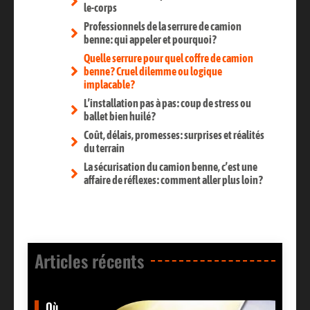
le-corps
Professionnels de la serrure de camion
benne : qui appeler et pourquoi ?
Quelle serrure pour quel coffre de camion
benne ? Cruel dilemme ou logique
implacable ?
L’installation pas à pas : coup de stress ou
ballet bien huilé ?
Coût, délais, promesses : surprises et réalités
du terrain
La sécurisation du camion benne, c’est une
affaire de réflexes : comment aller plus loin ?
Articles récents​
Où