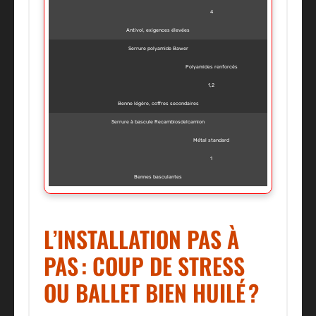
4
Antivol, exigences élevées
Serrure polyamide Bawer
Polyamides renforcés
1,2
Benne légère, coffres secondaires
Serrure à bascule Recambiosdelcamion
Métal standard
1
Bennes basculantes
L’INSTALLATION PAS À
PAS : COUP DE STRESS
OU BALLET BIEN HUILÉ ?