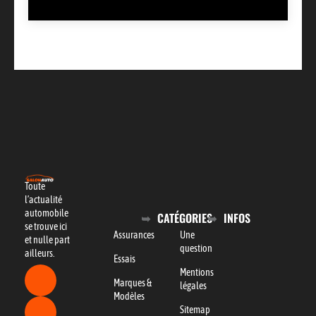
Toute
l’actualité
automobile
CATÉGORIES
INFOS
se trouve ici
Assurances
Une
et nulle part
question
ailleurs.
Essais
Mentions
Marques &
légales
Modèles
Sitemap