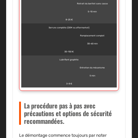
Retrait du barillet sans casse
5–10 min
8–25 €
Serrure complète (OEM ou aftermarket)
Remplacement complet
30–60 min
30–150 €
Lubrifiant graphite
Entretien du mécanisme
5 min
3–8 €
La procédure pas à pas avec
précautions et options de sécurité
recommandées.
Le démontage commence toujours par noter