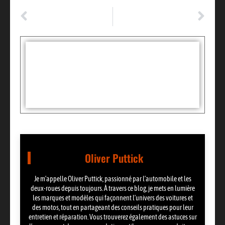
ARTICLE PRÉCÉDENT
ARTICLE SUIVANT
Comment serrer un moteur diesel : les différences entre grippage et montage
Prix taxi Nice aéroport : Les tarifs vers le centre et Monaco
Tags :
Partager:
Oliver Puttick
Je m’appelle Oliver Puttick, passionné par l’automobile et les
deux-roues depuis toujours. À travers ce blog, je mets en lumière
les marques et modèles qui façonnent l’univers des voitures et
des motos, tout en partageant des conseils pratiques pour leur
entretien et réparation. Vous trouverez également des astuces sur