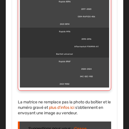
Rapido 8096
2017–2020
OEM-RAPIDO-456
ZADI 8014
Rapido M96
2010–2016
Aftermarket-FIAMMA-A1
Barillet universel
Rapido 896F
2020–2024
IMC-SEC-900
ZADI 9002
La matrice ne remplace pas la photo du boîtier et le
numéro gravé et
plus d’infos ici
s’obtiennent en
envoyant une image au vendeur.
Suggestions pour vous :
Casse