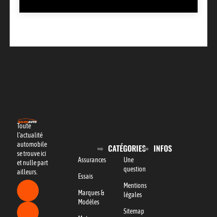
Toute
l’actualité
automobile
CATÉGORIES
INFOS
se trouve ici
Assurances
Une
et nulle part
question
ailleurs.
Essais
Mentions
Marques &
légales
Modèles
Sitemap