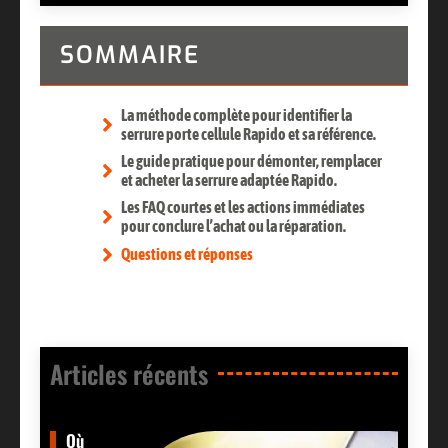
SOMMAIRE
La méthode complète pour identifier la
serrure porte cellule Rapido et sa référence.
Le guide pratique pour démonter, remplacer
et acheter la serrure adaptée Rapido.
Les FAQ courtes et les actions immédiates
pour conclure l’achat ou la réparation.
Questions et réponses
Articles récents​
Où