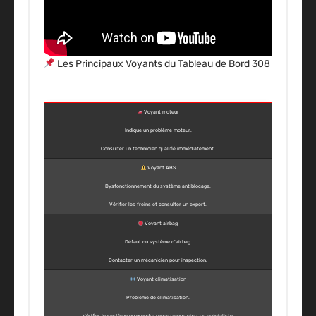
Les Principaux Voyants du Tableau de Bord 308
Voyant moteur
Indique un problème moteur.
Consulter un technicien qualifié immédiatement.
Voyant ABS
Dysfonctionnement du système antiblocage.
Vérifier les freins et consulter un expert.
Voyant airbag
Défaut du système d’airbag.
Contacter un mécanicien pour inspection.
Voyant climatisation
Problème de climatisation.
Vérifier le système ou prendre rendez-vous chez un spécialiste.