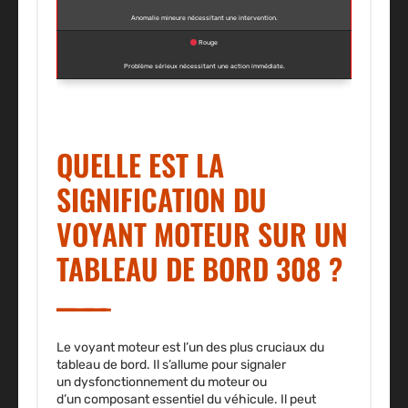
Anomalie mineure nécessitant une intervention.
Rouge
Problème sérieux nécessitant une action immédiate.
QUELLE EST LA
SIGNIFICATION DU
VOYANT MOTEUR SUR UN
TABLEAU DE BORD 308 ?
Le
voyant moteur
est l’un des plus
cruciaux
du
tableau de bord. Il s’allume pour signaler
un
dysfonctionnement du moteur
ou
d’un
composant essentiel
du véhicule. Il peut