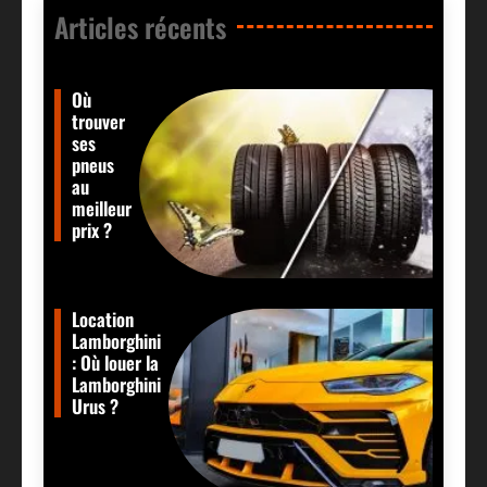
Articles récents​
Où
trouver
ses
pneus
au
meilleur
prix ?
Location
Lamborghini
: Où louer la
Lamborghini
Urus ?