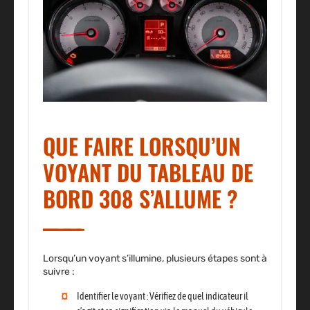
QUE FAIRE LORSQU’UN
VOYANT DU TABLEAU DE
BORD 308 S’ALLUME ?
Lorsqu’un
voyant s’illumine
, plusieurs étapes sont à
suivre :
Identifier le voyant
: Vérifiez de quel indicateur il