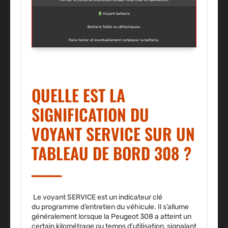
Voyant batterie
Batterie faible ou défectueuse.
Faire tester et éventuellement remplacer la batterie.
QUELLE EST LA
SIGNIFICATION DU
VOYANT SERVICE SUR UN
TABLEAU DE BORD 308 ?
Le
voyant SERVICE
est un indicateur clé
du
programme d’entretien du véhicule
. Il s’allume
généralement lorsque la
Peugeot 308
a atteint un
certain
kilométrage ou temps d’utilisation
, signalant