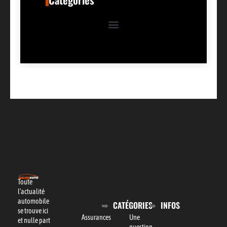
Toute
l’actualité
automobile
CATÉGORIES
INFOS
se trouve ici
Assurances
Une
et nulle part
question