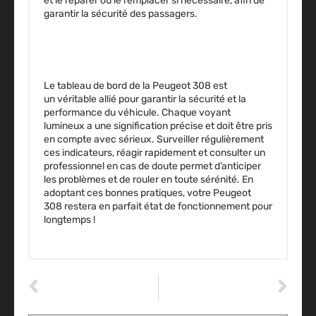
et le réparer
ou le remplacer si nécessaire, afin de
garantir
la sécurité des passagers.
Le
tableau de bord de la Peugeot 308
est
un
véritable allié
pour garantir la sécurité et la
performance du véhicule. Chaque
voyant
lumineux
a une signification précise et doit être pris
en compte avec
sérieux
.
Surveiller régulièrement
ces indicateurs, réagir rapidement et consulter un
professionnel
en cas de doute permet d’anticiper
les problèmes et de rouler en toute sérénité. En
adoptant ces bonnes pratiques, votre
Peugeot
308
restera en parfait état de fonctionnement pour
longtemps !
ARTICLE PRÉCÉDENT
ARTICLE SUIVANT
Changer son radiateur de chauffage
Signification voyant tableau de bord 308 : tout ce qu’il faut savoir