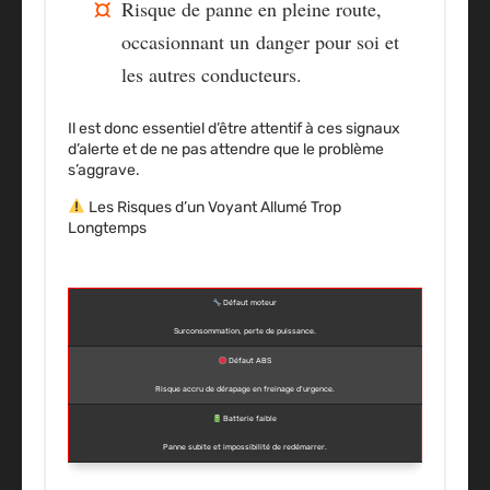
Risque de panne en pleine route
,
occasionnant un
danger pour soi et
les autres conducteurs
.
Il est donc essentiel d’être
attentif à ces signaux
d’alerte
et de ne pas attendre que le problème
s’aggrave.
Les Risques d’un Voyant Allumé Trop
Longtemps
Défaut moteur
Surconsommation, perte de puissance.
Défaut ABS
Risque accru de dérapage en freinage d’urgence.
Batterie faible
Panne subite et impossibilité de redémarrer.