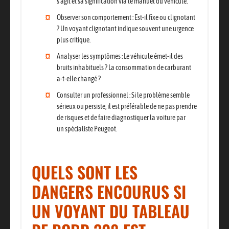
s’agit et sa signification via le manuel du véhicule.
Observer son comportement
: Est-il fixe ou clignotant
? Un voyant clignotant indique souvent une
urgence
plus critique
.
Analyser les symptômes
: Le véhicule émet-il des
bruits inhabituels ? La consommation de carburant
a-t-elle changé ?
Consulter un professionnel
: Si le problème semble
sérieux ou persiste, il est préférable de
ne pas prendre
de risques
et de faire diagnostiquer la voiture par
un
spécialiste Peugeot
.
QUELS SONT LES
DANGERS ENCOURUS SI
UN VOYANT DU TABLEAU