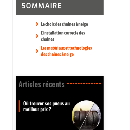
SOMMAIRE
Le choix des chaînes à neige
L'installation correcte des
chaînes
Les matériaux et technologies
des chaînes à neige
Articles récents​
Où trouver ses pneus au
meilleur prix ?