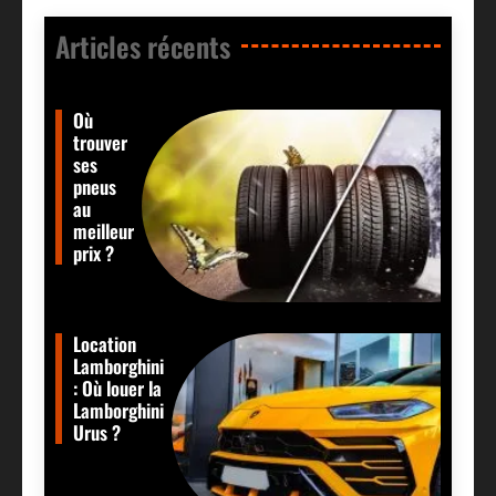
Articles récents​
Où
trouver
ses
pneus
au
meilleur
prix ?
Location
Lamborghini
: Où louer la
Lamborghini
Urus ?