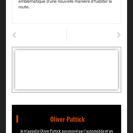
emblématique d’une nouvelle manière d’habiter la
route.
ARTICLE PRÉCÉDENT
ARTICLE SUIVANT
Alcopa Auction : l’art de l’enchère automobile pour dénicher des perles rares
Les défis insoupçonnés de Lewis Hamilton chez Ferrari : un choc inattendu en F1
Tags :
Partager:
Oliver Puttick
Je m’appelle Oliver Puttick, passionné par l’automobile et les