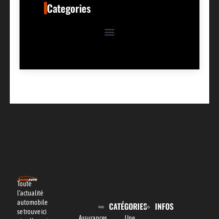
Categories
Toute
l’actualité
automobile
CATÉGORIES
INFOS
se trouve ici
Assurances
Une