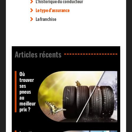
L’historique du conducteur
Le type d’assurance
La franchise
Articles récents​
Où
trouver
ses
pneus
au
meilleur
prix ?