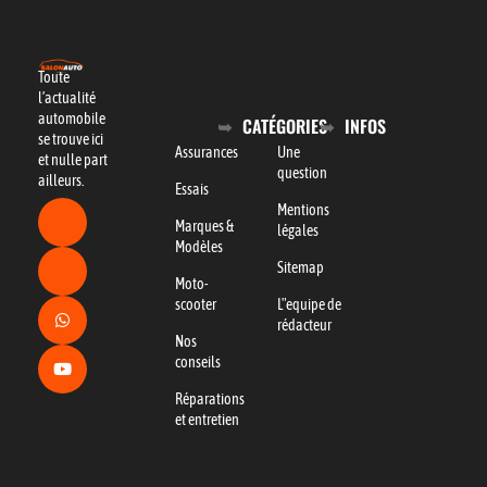
Toute
l’actualité
automobile
CATÉGORIES
INFOS
se trouve ici
Assurances
Une
et nulle part
question
ailleurs.
Essais
Mentions
Marques &
légales
Modèles
Sitemap
Moto-
scooter
L"equipe de
rédacteur
Nos
conseils
Réparations
et entretien