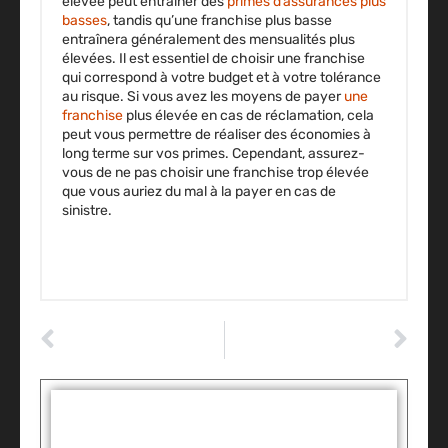
élevée peut entraîner des
primes d’assurances plus
basses
, tandis qu’une franchise plus basse
entraînera généralement des mensualités plus
élevées. Il est essentiel de choisir une franchise
qui correspond à votre budget et à votre tolérance
au risque. Si vous avez les moyens de payer
une
franchise
plus élevée en cas de réclamation, cela
peut vous permettre de réaliser des économies à
long terme sur vos primes. Cependant, assurez-
vous de ne pas choisir une franchise trop élevée
que vous auriez du mal à la payer en cas de
sinistre.
ARTICLE PRÉCÉDENT
ARTICLE SUIVANT
Nettoyer et entretenir votre voiture : un plaisir, pas une corvée
Le permis de conduire européen arrive – Le papier rose disparait
Tags :