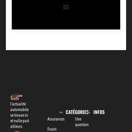
Toute
l’actualité
automobile
CATÉGORIES
INFOS
se trouve ici
Assurances
Une
et nulle part
question
ailleurs.
Essais