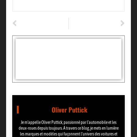
ARTICLE PRÉCÉDENT
ARTICLE SUIVANT
Chauffage à l’huile de vidange : une astuce auto pour rester au chaud !
Boîte de vitesse: un secret bien gardé pour stopper les fuites efficacement
Tags :
Partager:
Oliver Puttick
Je m’appelle Oliver Puttick, passionné par l’automobile et les
deux-roues depuis toujours. À travers ce blog, je mets en lumière
les marques et modèles qui façonnent l’univers des voitures et