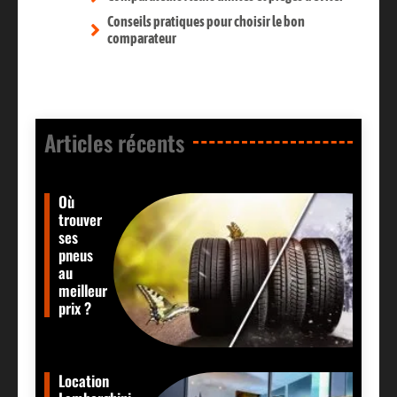
Conseils pratiques pour choisir le bon
comparateur
Articles récents​
Où
trouver
ses
pneus
au
meilleur
prix ?
Location