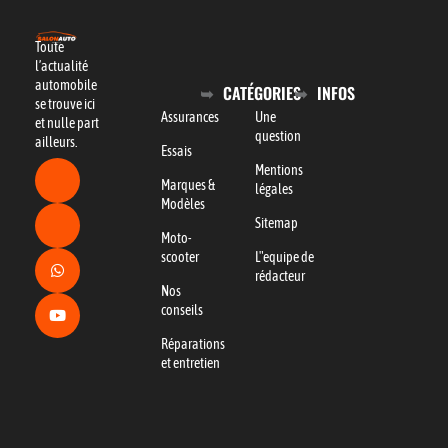
Toute
l’actualité
automobile
CATÉGORIES
INFOS
se trouve ici
Assurances
Une
et nulle part
question
ailleurs.
Essais
Mentions
Marques &
légales
Modèles
Sitemap
Moto-
scooter
L"equipe de
rédacteur
Nos
conseils
Réparations
et entretien