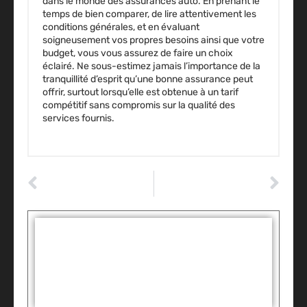
dans le monde des
assurances auto
. En prenant le
temps de bien comparer, de lire attentivement les
conditions générales, et en évaluant
soigneusement vos propres besoins ainsi que votre
budget, vous vous assurez de faire un choix
éclairé. Ne sous-estimez jamais l’importance de la
tranquillité d’esprit qu’une bonne assurance peut
offrir, surtout lorsqu’elle est obtenue à un tarif
compétitif sans compromis sur la qualité des
services fournis.
ARTICLE PRÉCÉDENT
ARTICLE SUIVANT
Comment choisir la bonne voiture de location pour son prochain salon automobile
Les secrets pour tester une voiture comme un pro : guide pratique et astuces surprenantes
Tags :
Partager: