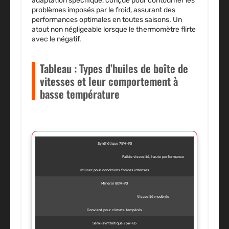
adaptation spécifique, conçue pour contourner les
problèmes imposés par le froid, assurant des
performances optimales en toutes saisons. Un
atout non négligeable lorsque le thermomètre flirte
avec le négatif.
Tableau : Types d’huiles de boîte de
vitesses et leur comportement à
basse température
Synthétique 75W-90
Faible viscosité, haute performance
Utiliser pour conditions froides intenses
Mineral 80W-90
Viscosité modérée
Convient pour climats tempérés
Semi-synthétique 75W-85