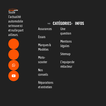
Toute
l’actualité
automobile
CATÉGORIES
INFOS
se trouve ici
Assurances
Une
et nulle part
question
ailleurs.
Essais
Mentions
Marques &
légales
Modèles
Sitemap
Moto-
scooter
L"equipe de
rédacteur
Nos
conseils
Réparations
et entretien