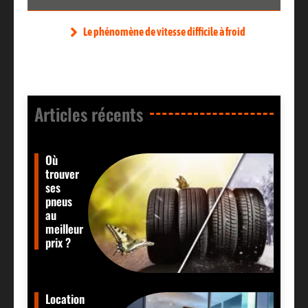
Le phénomène de vitesse difficile à froid
Articles récents​
Où
trouver
ses
pneus
au
meilleur
prix ?
Location