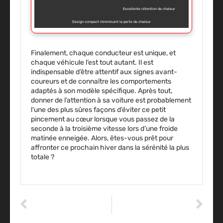
Excellente rétention de chaleur
Design compact minimisant la perte de chaleur
Finalement, chaque conducteur est unique, et
chaque véhicule l’est tout autant. Il est
indispensable d’être attentif aux signes avant-
coureurs et de connaître les comportements
adaptés à son modèle spécifique. Après tout,
donner de l’attention à sa voiture est probablement
l’une des plus sûres façons d’éviter ce petit
pincement au cœur lorsque vous passez de la
seconde à la troisième vitesse lors d’une froide
matinée enneigée. Alors, êtes-vous prêt pour
affronter ce prochain hiver dans la sérénité la plus
totale ?
ARTICLE PRÉCÉDENT
ARTICLE SUIVANT
Maîtrisez le filtre à gasoil : conseils pratiques pour une auto performante
La tresse d’échappement : le héros méconnu de votre moteur