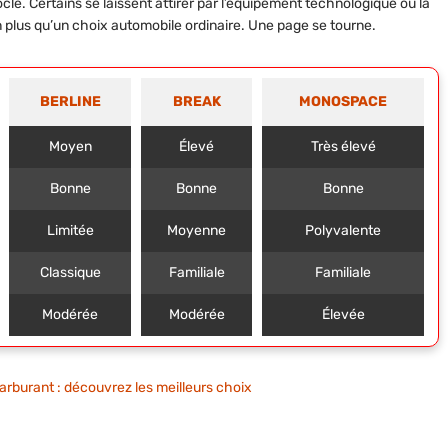
socle. Certains se laissent attirer par l’équipement technologique ou la
en plus qu’un choix automobile ordinaire. Une page se tourne.
BERLINE
BREAK
MONOSPACE
Moyen
Élevé
Très élevé
Bonne
Bonne
Bonne
Limitée
Moyenne
Polyvalente
Classique
Familiale
Familiale
Modérée
Modérée
Élevée
rburant : découvrez les meilleurs choix