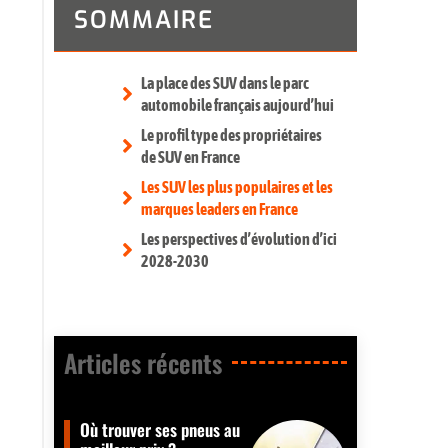
SOMMAIRE
La place des SUV dans le parc
automobile français aujourd’hui
Le profil type des propriétaires
de SUV en France
Les SUV les plus populaires et les
marques leaders en France
Les perspectives d’évolution d’ici
2028-2030
Articles récents​
Où trouver ses pneus au