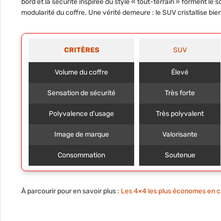
bord et la sécurité inspirée du style « tout-terrain » forment le 
modularité du coffre. Une vérité demeure : le SUV cristallise bi
CRITÈRES
SUV
Volume du coffre
Élevé
Sensation de sécurité
Très forte
Polyvalence d’usage
Très polyvalent
Image de marque
Valorisante
Consommation
Soutenue
À parcourir pour en savoir plus :
Les 4×4 les plus économes en ca