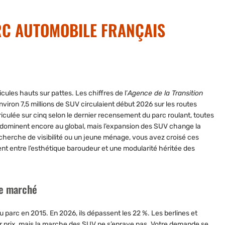
RC AUTOMOBILE FRANÇAIS
cules hauts sur pattes. Les chiffres de l’
Agence de la Transition
environ
7,5 millions de SUV
circulaient début
2026
sur les routes
iculée sur cinq selon le dernier recensement du parc roulant, toutes
 dominent encore au global, mais l’expansion des SUV change la
cherche de visibilité ou un jeune ménage, vous avez croisé ces
ent entre l’esthétique baroudeur et une modularité héritée des
de marché
du parc en 2015. En
2026
, ils dépassent les
22 %
. Les berlines et
ur prix, mais la marche des SUV ne s’enraye pas. Votre demande se