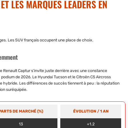
 ET LES MARQUES LEADERS EN
ages. Les SUV français occupent une place de choix.
cemment
Le
Renault Captur
s’invite juste derrière avec une constance
ce podium de
2026
. Le
Hyundai Tucson
et le
Citroën C5 Aircross
 hybride. Les différences de succès tiennent à peu : la réputation
tion suréquipée.
PARTS DE MARCHÉ (%)
ÉVOLUTION / 1 AN
13
+1.2