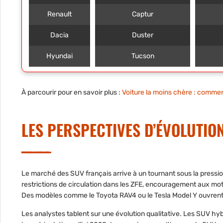
Renault
Captur
Dacia
Duster
Hyundai
Tucson
À parcourir pour en savoir plus :
Voiture la moins chère : commen
LES PERSPECTIVES D’ÉVOLUTION
Le marché des SUV français arrive à un tournant sous la press
restrictions de circulation dans les
ZFE
, encouragement aux moto
Des modèles comme le
Toyota RAV4
ou le
Tesla Model Y
ouvrent 
Les analystes tablent sur une évolution qualitative. Les SUV hy