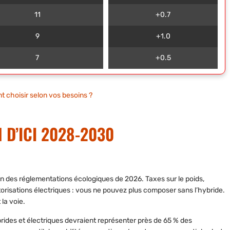
11
+0.7
9
+1.0
7
+0.5
t choisir selon vos besoins ?
 D’ICI 2028-2030
ion des réglementations écologiques de
2026
. Taxes sur le poids,
risations électriques : vous ne pouvez plus composer sans l’hybride.
la voie.
brides et électriques devraient représenter près de
65 %
des