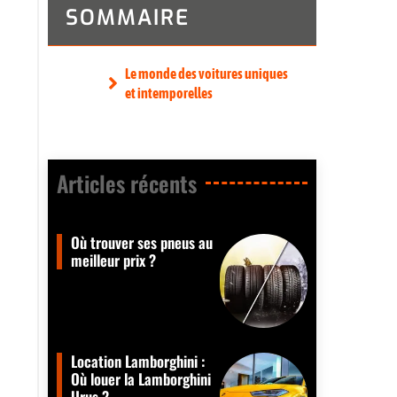
SOMMAIRE
Le monde des voitures uniques
et intemporelles
Articles récents​
Où trouver ses pneus au
meilleur prix ?
Location Lamborghini :
Où louer la Lamborghini
Urus ?