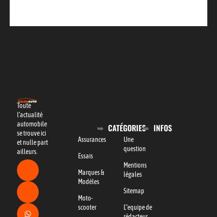
Toute
l’actualité
automobile
CATÉGORIES
INFOS
se trouve ici
Assurances
Une
et nulle part
question
ailleurs.
Essais
Mentions
Marques &
légales
Modèles
Sitemap
Moto-
scooter
L"equipe de
rédacteur