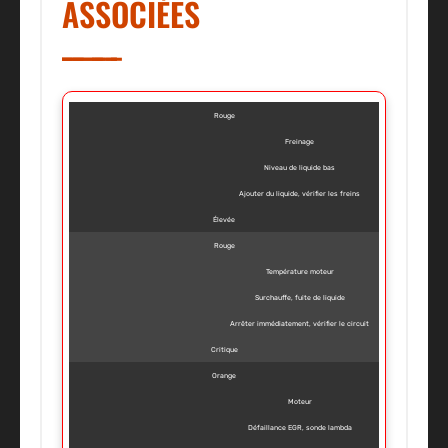
ASSOCIÉES
Rouge
Freinage
Niveau de liquide bas
Ajouter du liquide, vérifier les freins
Élevée
Rouge
Température moteur
Surchauffe, fuite de liquide
Arrêter immédiatement, vérifier le circuit
Critique
Orange
Moteur
Défaillance EGR, sonde lambda