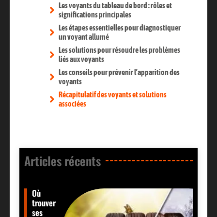
Les voyants du tableau de bord : rôles et
significations principales
Les étapes essentielles pour diagnostiquer
un voyant allumé
Les solutions pour résoudre les problèmes
liés aux voyants
Les conseils pour prévenir l’apparition des
voyants
Récapitulatif des voyants et solutions
associées
Articles récents​
Où
trouver
ses