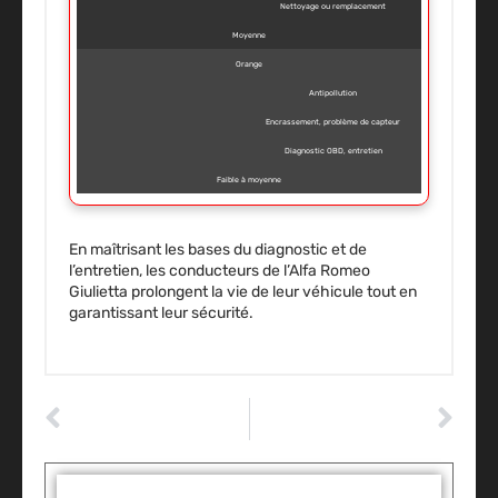
Nettoyage ou remplacement
Moyenne
Orange
Antipollution
Encrassement, problème de capteur
Diagnostic OBD, entretien
Faible à moyenne
En maîtrisant les bases du diagnostic et de
l’entretien
, les conducteurs de l’Alfa Romeo
Giulietta prolongent la vie de leur véhicule tout en
garantissant leur sécurité.
ARTICLE PRÉCÉDENT
ARTICLE SUIVANT
Le secret glacé des voitures : qui est le véritable maître du froid ?
Utilisation boîte automatique : conduite classique ou sportive, quelle option privilégier