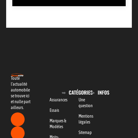
Toute
l’actualité
automobile
CATÉGORIES
INFOS
se trouve ici
Assurances
Une
et nulle part
question
ailleurs.
Essais
Mentions
Marques &
légales
Modèles
Sitemap
Moto-