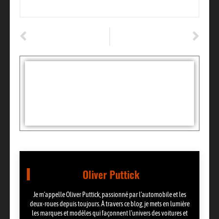
ARTICLE PRÉCÉDENT
ARTICLE SUIVANT
Péage : les étapes essentielles pour comprendre comment ça marche ?
Nettoyer un siège voiture tissu : les astuces maison pour tout détacher
Tags :
Partager:
Oliver Puttick
Je m’appelle Oliver Puttick, passionné par l’automobile et les
deux-roues depuis toujours. À travers ce blog, je mets en lumière
les marques et modèles qui façonnent l’univers des voitures et