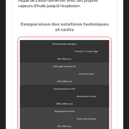
risque de s’auto-alimenter avec ses propres
vapeurs d’huile jusqu’à l’explosion.
Comparaison des solutions techniques
et coûts
Décalaminage hydrogène
Préventif / Curatif léger
80 à 150 euros
Nettoyage chimique pro
Curatif profond
250 à 500 euros
Remplacement du FAP
Restauration totale
800 à 2000 euros
Régénération forcée
Action électronique
50 à 100 euros