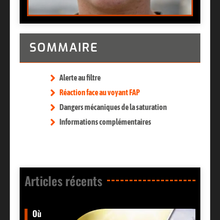
SOMMAIRE
Alerte au filtre
Réaction face au voyant FAP
Dangers mécaniques de la saturation
Informations complémentaires
Articles récents​
Où