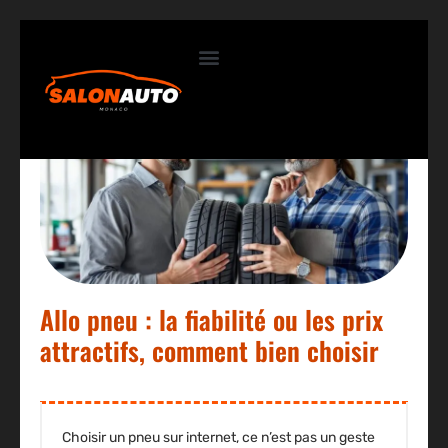
Contactez-nous
Allo pneu : la fiabilité ou les prix
attractifs, comment bien choisir
Choisir un pneu sur internet, ce n’est pas un geste