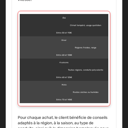
Été
Climat tempéré, usage quotidien
Entre 50 et 110€
Hiver
Régions froides, neige
Entre 60 et 130€
4 saisons
Toutes régions, conduite polyvalente
Entre 60 et 125€
Moto
Routes sèches ou humides
Entre 70 et 145€
Pour chaque achat, le client bénéficie de conseils
adaptés à la région, à la saison, au type de