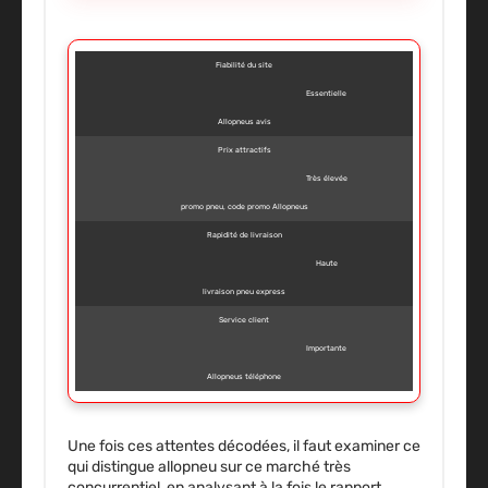
Fiabilité du site
Essentielle
Allopneus avis
Prix attractifs
Très élevée
promo pneu, code promo Allopneus
Rapidité de livraison
Haute
livraison pneu express
Service client
Importante
Allopneus téléphone
Une fois ces attentes décodées, il faut examiner ce
qui distingue allopneu sur ce marché très
concurrentiel, en analysant à la fois le rapport