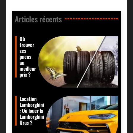
Articles récents​
Où
trouver
ses
pneus
au
meilleur
prix ?
Location
Lamborghini
: Où louer la
Lamborghini
Urus ?