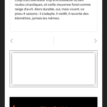
coup d’accélérateur trop enthousiaste ou des
routes chaotiques, et cette moyenne fond comme
neige d’avril. Alors durable, oui, mais vivant, ce
pneu 4 saisons : il s’adapte, il vieillit, il raconte des
kilomètres, jamais les mêmes.
ARTICLE PRÉCÉDENT
ARTICLE SUIVANT
Amendes gouv : les différentes étapes pour payer votre amende en ligne
PermisExpert.fr : les avantages du service digital pour vos démarches administratives
Tags :
Partager: