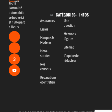
Toute
l’actualité
automobile
CATÉGORIES
INFOS
se trouve ici
Assurances
Une
et nulle part
question
ailleurs.
Essais
Mentions
Marques &
légales
Modèles
Sitemap
Moto-
scooter
L"equipe de
rédacteur
Nos
conseils
Réparations
et entretien