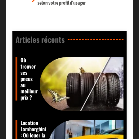
selon votre profil d’usager
Articles récents​
Où
trouver
ses
pneus
au
meilleur
prix ?
Location
Lamborghini
: Où louer la