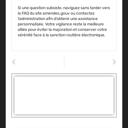
Si une question subsiste, naviguez sans tarder vers
la FAQ du site amendes.gouv ou contactez
l’administration afin d’obtenir une assistance
personnalisée. Votre vigilance reste la meilleure
alliée pour éviter la majoration et conserver votre
sérénité face à la sanction routière électronique.
ARTICLE PRÉCÉDENT
ARTICLE SUIVANT
Veigaro : la boutique d’entretien auto est-elle fiable et sécurisée ?
Allo pneu : la fiabilité ou les prix attractifs, comment bien choisir
Tags :
Partager: