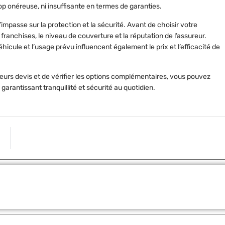
rop onéreuse, ni insuffisante en termes de garanties.
l’impasse sur la
protection
et la
sécurité
. Avant de choisir votre
s
franchises
, le
niveau de couverture
et la
réputation de l’assureur
.
véhicule et l’usage prévu influencent également le
prix et l’efficacité
de
eurs devis
et de vérifier les
options complémentaires
, vous pouvez
, garantissant
tranquillité et sécurité
au quotidien.
ARTICLE S
Calculer le couple d’un moteur : le calcul précis en Nm et con
Partager: