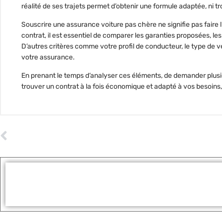
réalité de ses trajets permet d’obtenir une formule adaptée, ni t
Souscrire une
assurance voiture pas chère
ne signifie pas faire 
contrat, il est essentiel de comparer les
garanties proposées
, le
D’autres critères comme votre
profil de conducteur
, le type de 
votre assurance.
En prenant le temps d’
analyser ces éléments
, de
demander plusi
trouver un contrat à la fois
économique
et
adapté à vos besoins
ARTICLE PRÉCÉDENT
Comment faire si on a perdu son ASSR2 : le duplicata est-il possible ?
Tags :