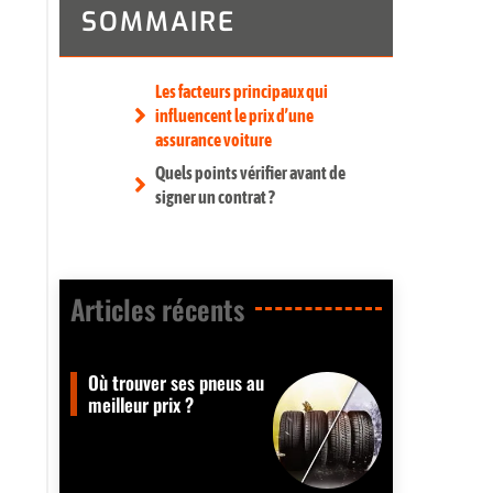
SOMMAIRE
Les facteurs principaux qui
influencent le prix d’une
assurance voiture
Quels points vérifier avant de
signer un contrat ?
Articles récents​
Où trouver ses pneus au
meilleur prix ?