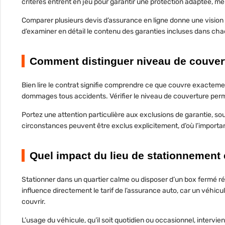
critères entrent en jeu pour garantir une
protection adaptée
, mê
Comparer plusieurs
devis d’assurance en ligne
donne une vision g
d’examiner en détail le contenu des garanties incluses dans cha
Comment distinguer niveau de couvert
Bien lire le contrat signifie comprendre ce que couvre exactemen
dommages tous accidents. Vérifier le
niveau de couverture
perme
Portez une attention particulière aux
exclusions de garantie
, so
circonstances peuvent être exclus explicitement, d’où l’importa
Quel impact du lieu de stationnement e
Stationner dans un quartier calme ou disposer d’un box fermé réd
influence directement le
tarif de l’assurance auto
, car un véhicu
couvrir.
L’
usage du véhicule
, qu’il soit quotidien ou occasionnel, intervie