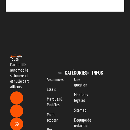
Toute
l’actualité
automobile
CATÉGORIES
INFOS
se trouve ici
Assurances
Une
et nulle part
question
ailleurs.
Essais
Mentions
Marques &
légales
Modèles
Sitemap
Moto-
scooter
L"equipe de
rédacteur
Nos