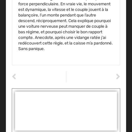
force perpendiculaire. En vraie vie, le mouvement
est dynamique, la vitesse et le couple jouent à la
balançoire, l’un monte pendant que l’autre
descend, réciproquement. Cela explique pourquoi
une voiture nerveuse peut manquer de couple à
bas régime, et pourquoi choisir le bon rapport
compte. Anecdote, après une vidange ratée j’ai
redécouvert cette règle, et la caisse m’a pardonné.
Sans panique.
ARTICLE PRÉCÉDENT
ARTICLE SUIVANT
Assurance de voiture pas chère : quels critères regarder avant de souscrire ?
Comment débloquer une pompe de gavage : le moyen sûr et rapide ?
Tags :
Partager: