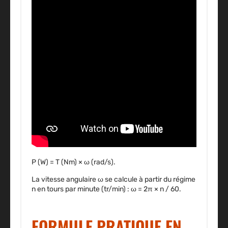
P (W) = T (Nm) × ω (rad/s).
La vitesse angulaire ω se calcule à partir du régime
n en tours par minute (tr/min) : ω = 2π × n / 60.
FORMULE PRATIQUE EN