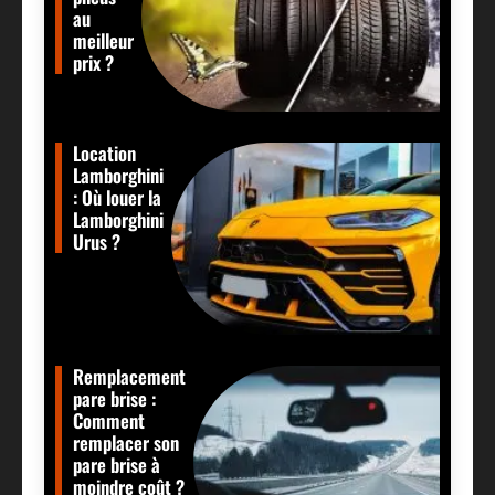
au
meilleur
prix ?
Location
Lamborghini
: Où louer la
Lamborghini
Urus ?
Remplacement
pare brise :
Comment
remplacer son
pare brise à
moindre coût ?