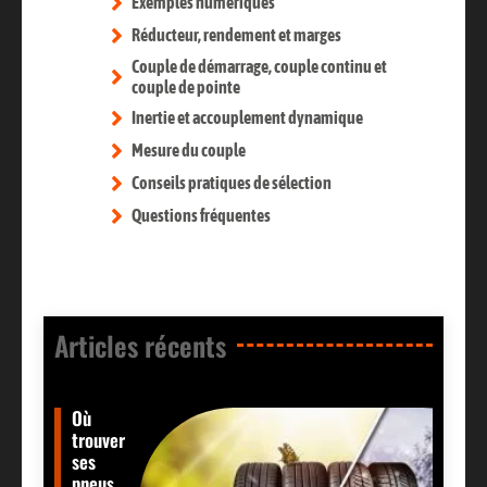
Exemples numériques
Réducteur, rendement et marges
Couple de démarrage, couple continu et
couple de pointe
Inertie et accouplement dynamique
Mesure du couple
Conseils pratiques de sélection
Questions fréquentes
Articles récents​
Où
trouver
ses
pneus