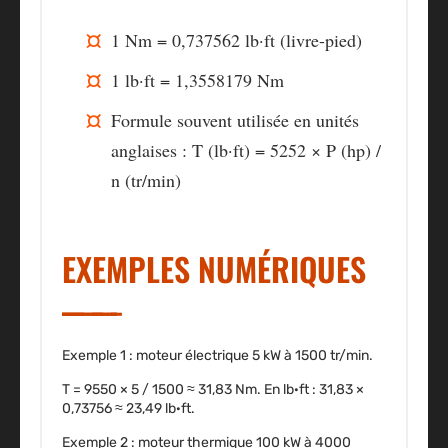
1 Nm = 0,737562 lb·ft (livre-pied)
1 lb·ft = 1,3558179 Nm
Formule souvent utilisée en unités
anglaises : T (lb·ft) = 5252 × P (hp) /
n (tr/min)
EXEMPLES NUMÉRIQUES
Exemple 1 : moteur électrique 5 kW à 1500 tr/min.
T = 9550 × 5 / 1500 ≈ 31,83 Nm. En lb·ft : 31,83 ×
0,73756 ≈ 23,49 lb·ft.
Exemple 2 : moteur thermique 100 kW à 4000