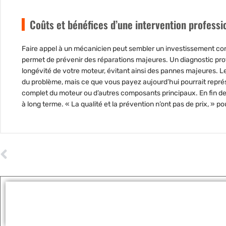
Coûts et bénéfices d’une intervention professi
Faire appel à un mécanicien peut sembler un investissement con
permet de prévenir des réparations majeures. Un diagnostic profe
longévité de votre moteur, évitant ainsi des pannes majeures. Le
du problème, mais ce que vous payez aujourd’hui pourrait repré
complet du moteur ou d’autres composants principaux. En fin de com
à long terme. « La qualité et la prévention n’ont pas de prix, » 
ARTICLE PRÉCÉDENT
Moteur le plus fiable chez Audi : les 5 modèles à privilégier en 2025
Tags :