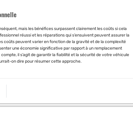
onnelle
séquent, mais les bénéfices surpassent clairement les coûts si cela
ssionnel réussi et les réparations qui s’ensuivent peuvent assurer la
s coûts peuvent varier en fonction de la gravité et de la complexité
senter une économie significative par rapport à un remplacement
pte, il s’agit de garantir la fiabilité et la sécurité de votre véhicule
pourrait-on dire pour résumer cette approche.
ARTICLE S
Comment un simple câble peut transformer votre voiture en machine à pr
Partager: