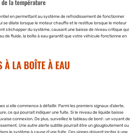
n de la température
sentiel en permettant au système de refroidissement de fonctionner
ui se dilate lorsque le moteur chauffe et le restitue lorsque le moteur
lement s’échapper du système, causant une baisse de niveau critique qui
 de fluide, la boîte à eau garantit que votre véhicule fonctionne en
 À LA BOÎTE À EAU
es si elle commence à défaillir. Parmi les premiers signaux d’alerte,
e, ce qui pourrait indiquer une fuite. Si le niveau de liquide baisse
vaise connexion. De plus, surveillez le tableau de bord : un voyant de
dissement. Une autre alerte subtile pourrait être un glougloutement ou
 dans le système à cause d’une fuite. Ces signes doivent inciter à une