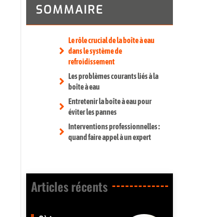
SOMMAIRE
Le rôle crucial de la boîte à eau
dans le système de
refroidissement
Les problèmes courants liés à la
boîte à eau
Entretenir la boîte à eau pour
éviter les pannes
Interventions professionnelles :
quand faire appel à un expert
Articles récents​