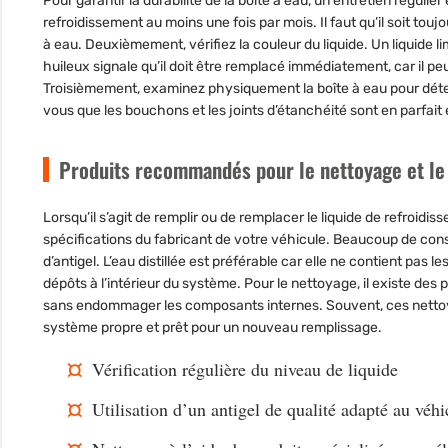
Pour garantir la durabilité de la boîte à eau, un entretien réguli
refroidissement au moins une fois par mois. Il faut qu’il soit tou
à eau. Deuxièmement, vérifiez la couleur du liquide. Un liquide li
huileux signale qu’il doit être remplacé immédiatement, car il pe
Troisièmement, examinez physiquement la boîte à eau pour détec
vous que les bouchons et les joints d’étanchéité sont en parfait é
Produits recommandés pour le nettoyage et le
Lorsqu’il s’agit de remplir ou de remplacer le liquide de refroid
spécifications du fabricant de votre véhicule. Beaucoup de co
d’antigel. L’eau distillée est préférable car elle ne contient pas
dépôts à l’intérieur du système. Pour le nettoyage, il existe des
sans endommager les composants internes. Souvent, ces nettoyan
système propre et prêt pour un nouveau remplissage.
Vérification régulière du niveau de liquide
Utilisation d’un antigel de qualité adapté au véhi