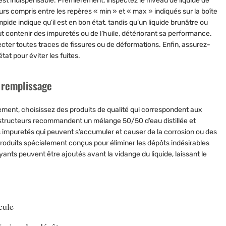
er est indispensable. Premièrement, inspectez le niveau de liquide de
jours compris entre les repères « min » et « max » indiqués sur la boîte
mpide indique qu’il est en bon état, tandis qu’un liquide brunâtre ou
ut contenir des impuretés ou de l’huile, détériorant sa performance.
ter toutes traces de fissures ou de déformations. Enfin, assurez-
tat pour éviter les fuites.
 remplissage
issement, choisissez des produits de qualité qui correspondent aux
nstructeurs recommandent un mélange 50/50 d’eau distillée et
 les impuretés qui peuvent s’accumuler et causer de la corrosion ou des
 produits spécialement conçus pour éliminer les dépôts indésirables
ts peuvent être ajoutés avant la vidange du liquide, laissant le
cule