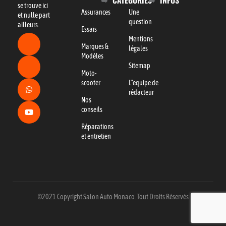
se trouve ici
Assurances
Une
et nulle part
question
ailleurs.
Essais
Mentions
Marques &
légales
Modèles
Sitemap
Moto-
scooter
L"equipe de
rédacteur
Nos
conseils
Réparations
et entretien
©2021 Copyright Salon Auto Monaco. Tout Droits Réservés