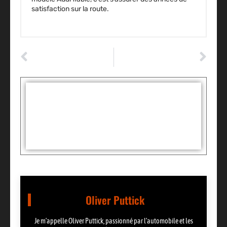
satisfaction sur la route.
ARTICLE PRÉCÉDENT
ARTICLE SUIVANT
Casse automobile : rachète-t-elle vraiment les voitures d’occasion ?
Le secret méconnu des boîtes à eau : protégez votre voiture comme un pro
Tags :
Partager:
Oliver Puttick
Je m’appelle Oliver Puttick, passionné par l’automobile et les