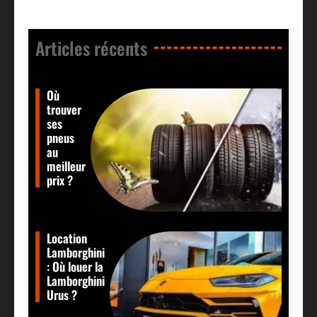
Articles récents​
Où
trouver
ses
pneus
au
meilleur
prix ?
Location
Lamborghini
: Où louer la
Lamborghini
Urus ?