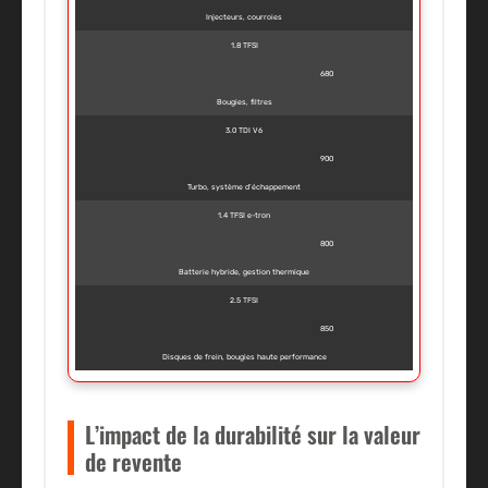
Injecteurs, courroies
1.8 TFSI
680
Bougies, filtres
3.0 TDI V6
900
Turbo, système d’échappement
1.4 TFSI e-tron
800
Batterie hybride, gestion thermique
2.5 TFSI
850
Disques de frein, bougies haute performance
L’impact de la durabilité sur la valeur
de revente