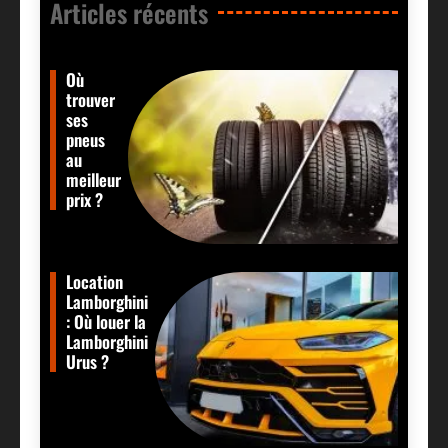
Articles récents​
Où
trouver
ses
pneus
au
meilleur
prix ?
Location
Lamborghini
: Où louer la
Lamborghini
Urus ?