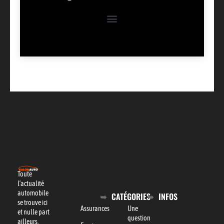
Toute
l’actualité
automobile
CATÉGORIES
INFOS
se trouve ici
Assurances
Une
et nulle part
question
ailleurs.