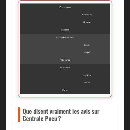
Prix moyen
Attrayant
Modéré
Variable
Choix de marques
Large
Large
Très large
Notoriété
Moyenne
Forte
Forte
Que disent vraiment les avis sur
Centrale Pneu ?