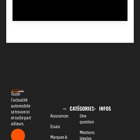
Toute
l’actualité
automobile
CATÉGORIES
INFOS
se trouve ici
Assurances
Une
et nulle part
question
ailleurs.
Essais
Mentions
Marques &
légales