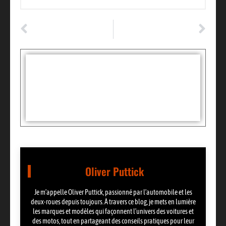
ARTICLE PRÉCÉDENT
ARTICLE SUIVANT
Comment choisir des feux longue portée LED pour votre camion
Filtre à gasoil encrassé : les 8 signes d’une panne à surveiller
Tags :
Partager:
Oliver Puttick
Je m’appelle Oliver Puttick, passionné par l’automobile et les
deux-roues depuis toujours. À travers ce blog, je mets en lumière
les marques et modèles qui façonnent l’univers des voitures et
des motos, tout en partageant des conseils pratiques pour leur