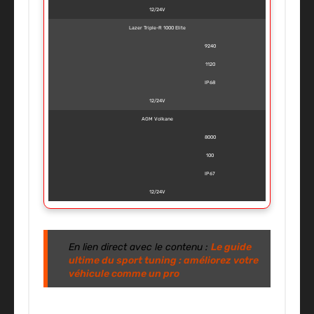
12/24V
Lazer Triple-R 1000 Elite
9240
1120
IP68
12/24V
AGM Volkane
8000
100
IP67
12/24V
En lien direct avec le contenu :
Le guide
ultime du sport tuning : améliorez votre
véhicule comme un pro