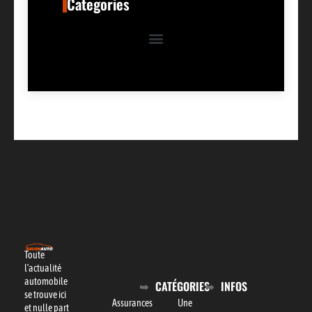
Categories
Toute
l’actualité
automobile
CATÉGORIES
INFOS
se trouve ici
Assurances
Une
et nulle part