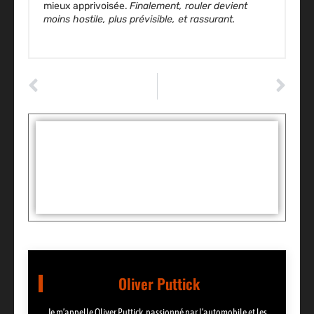
mieux apprivoisée.
Finalement, rouler devient
moins hostile, plus prévisible, et rassurant.
ARTICLE PRÉCÉDENT
ARTICLE SUIVANT
Pop Valet, un service pratique pour le transport voiture sur remorque partout en France
Centrale pneu : la fiabilité du site est-elle au rendez-vous ?
Tags :
Partager:
Oliver Puttick
Je m’appelle Oliver Puttick, passionné par l’automobile et les