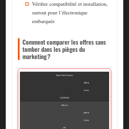
Vérifier compatibilité et installation,
surtout pour l’électronique
embarquée
Comment comparer les offres sans
tomber dans les pièges du
marketing ?
Next Tech France
185 €
3 ans
CE/ROHS
HELLA
249 €
2 ans
E9